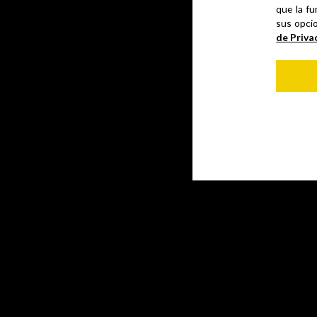
que la fu
sus opci
de Priva