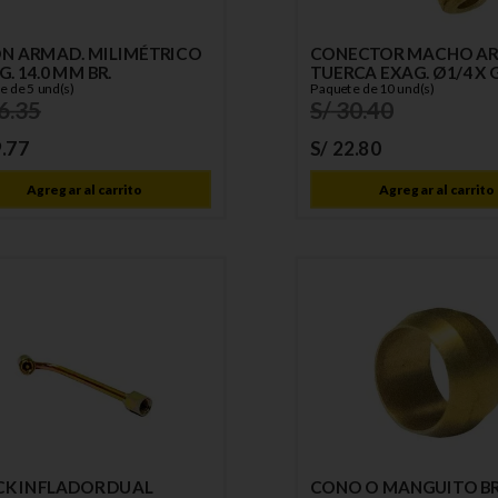
N ARMAD. MILIMÉTRICO
CONECTOR MACHO AR
. 14.0 MM BR.
TUERCA EXAG. Ø1/4 X 
e de 5 und(s)
C/TOPE
Paquete de 10 und(s)
6
.
35
S/
30
.
40
9
.
77
S/
22
.
80
Agregar al carrito
Agregar al carrito
K INFLADOR DUAL
CONO O MANGUITO B