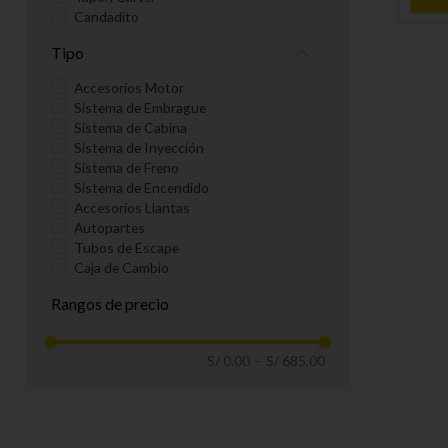
Candadito
Suple de Bujia
Tipo
Tuerca
Pin Empujador
Accesorios Motor
Regulador de Freno
Sistema de Embrague
Perno Caliper
Sistema de Cabina
Purgador
Sistema de Inyección
Niple Freno
Sistema de Freno
Conexiones Tipo W
Sistema de Encendido
Racores Compresión
Accesorios Llantas
Freno Aire
Autopartes
Accesorios
Tubos de Escape
Maquina Avellanadora
Caja de Cambio
Conexiones Expandidas
Sistema de Engrase
Pin Horquilla
Rangos de precio
Contra Tuerca
Esparragos
Rotula
S/ 0.00
–
S/ 685.00
Tapon de Culata
Tapon Monoblock
Asiento Valvula Compresora
Tapon Copa