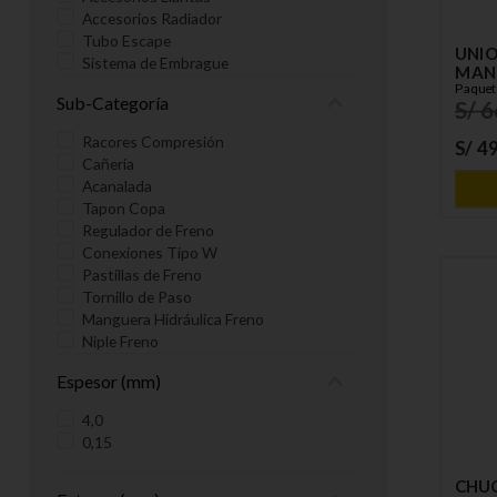
Accesorios Radiador
Tubo Escape
UNIO
Sistema de Embrague
MANG
Sistema de Engrase
Paquet
Sub-Categoría
S/
6
Filtros
Accesorios Cabina
Racores Compresión
S/
4
Cañería
Acanalada
Tapon Copa
Regulador de Freno
Conexiones Tipo W
Pastillas de Freno
Tornillo de Paso
Manguera Hidráulica Freno
Niple Freno
Rotula
Espesor (mm)
Conexiones Expandidas
Tubos de Nylon
4,0
Junta Anular
0,15
Manguera Radiador
Purgador
CHUC
Esparragos