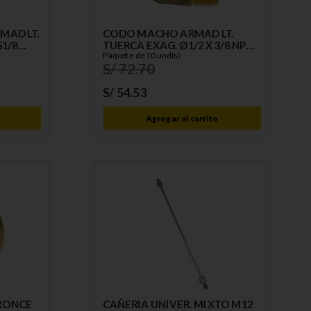
MAD LT.
CODO MACHO ARMAD LT.
G1/8
TUERCA EXAG. Ø1/2 X 3/8 NPT
C/TOPE
Paquete de 10 und(s)
S/
72
.
70
S/
54
.
53
Agregar al carrito
RONCE
CAÑERIA UNIVER. MIXTO M12