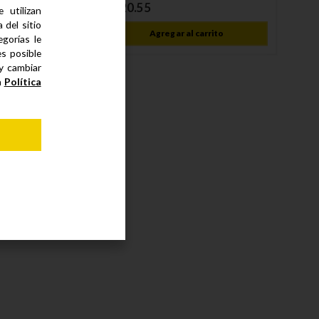
S/
20
.
55
 utilizan
del sitio
Agregar al carrito
gorías le
es posible
 y cambiar
a
Política