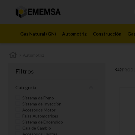
Gas Natural (GN)
Automotriz
Construcción
Gas
Automotriz
Filtros
949
PROD
Categoría
Sistema de Freno
Sistema de Inyección
Accesorios Motor
Fajas Automotrices
Sistema de Encendido
Caja de Cambio
Accesorios Llantas