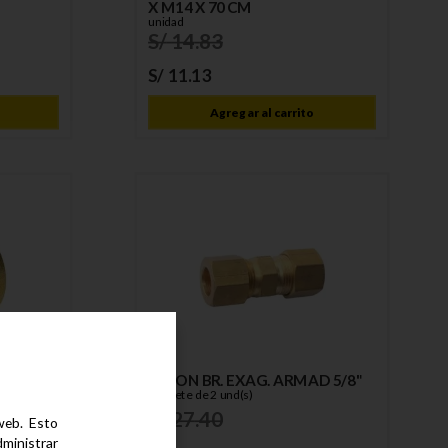
X M14 X 70 CM
unidad
S/
14
.
83
S/
11
.
13
Agregar al carrito
UNION BR. EXAG. ARMAD 5/8"
RONCE
Paquete de 2 und(s)
S/
27
.
40
 web. Esto
dministrar