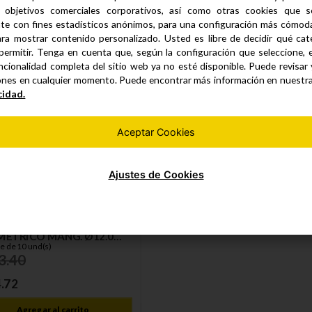
 objetivos comerciales corporativos, así como otras cookies que se
2
.
22
S/
3
.
47
te con fines estadísticos anónimos, para una configuración más cómoda 
ra mostrar contenido personalizado. Usted es libre de decidir qué cate
Agregar al carrito
Agregar al carrito
permitir. Tenga en cuenta que, según la configuración que seleccione, 
ncionalidad completa del sitio web ya no esté disponible. Puede revisar
ones en cualquier momento. Puede encontrar más información en nuestr
cidad.
Aceptar Cookies
Ajustes de Cookies
N ARMAD. LT.
MÉTRICO MANG. Ø12.0
e de 10 und(s)
MM C/TOPE
3
.
40
4
.
72
Agregar al carrito