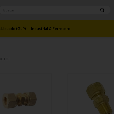
Buscar
 Licuado (GLP)
Industrial & Ferretero
UCTOS