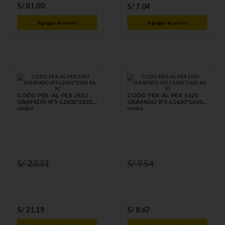
S/
81
.
00
S/
7
.
04
Agregar al carrito
Agregar al carrito
CODO PEX-AL-PEX 2632
CODO PEX-AL-PEX 1620
GRAFADO (F5-L2632*2632
GRAFADO (F5-L1620*1620
IIA-X)
unidad
IIA-X)
unidad
S/
23
.
31
S/
9
.
54
S/
21
.
19
S/
8
.
67