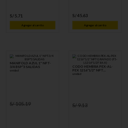
S/
45
.
63
S/
5
.
71
Agregar al carrito
Agregar al carrito
MANIFOLD AZUL 1" NPT-
CODO HEMBRA PEX-AL-
3/4 BSP*3 SALIDAS
PEX 1216*1/2" NPT
unidad
GRAFADO (F5-L1216*1/2F
unidad
IIA-X)
S/
105
.
19
S/
9
.
13