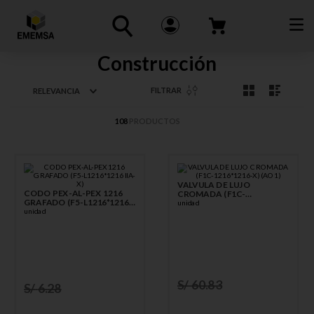
Construcción
FILTRAR
RELEVANCIA
108
PRODUCTOS
VALVULA DE LUJO
CODO PEX-AL-PEX 1216
CROMADA (F1C-
GRAFADO (F5-L1216*1216
1216*1216-X) (AO1)
unidad
IIA-X)
unidad
S/
60
.
83
S/
6
.
28