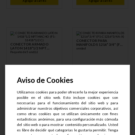
Agregar al carrito
Agregar al carrito
CONECTOR PARA
CONECTOR ARMADO
MANIFOLDS 1216* 3/4" (F1-
LATON 1418*1/2 NPT
C1216*3/4 A-X)
unidad
MACHO (F1-S1418*1/2 C)
Paquete de 5 und(s)
Aviso de Cookies
S/
9
.
30
S/
35
.
45
Utilizamos cookies para poder ofrecerle la mejor experiencia
posible en el sitio web. Esto incluye cookies que son
necesarias para el funcionamiento del sitio web y para
administrar nuestros objetivos comerciales corporativos, así
S/
8
.
45
S/
26
.
59
como otras cookies que se utilizan únicamente con fines
estadísticos anónimos, para una configuración más cómoda
Agregar al carrito
Agregar al carrito
del sitio web o para mostrar contenido personalizado. Usted
es libre de decidir qué categorías le gustaría permitir. Tenga