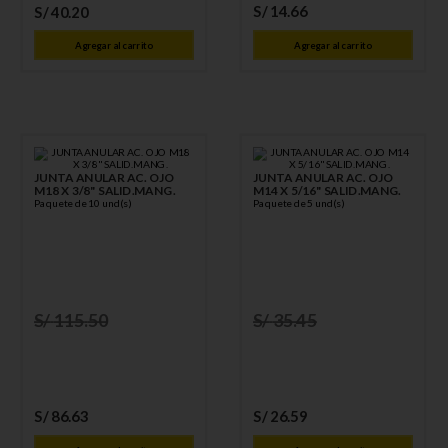
S/
14
.
66
S/
40
.
20
Agregar al carrito
Agregar al carrito
JUNTA ANULAR AC. OJO
JUNTA ANULAR AC. OJO
M18 X 3/8" SALID.MANG.
M14 X 5/16" SALID.MANG.
Paquete de 10 und(s)
Paquete de 5 und(s)
S/
115
.
50
S/
35
.
45
S/
86
.
63
S/
26
.
59