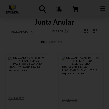
Junta Anular
FILTRAR
RELEVANCIA
13
PRODUCTOS
JUNTA ANULAR AC. OJO
JUNTA ANULAR AC.
M8 X 1/4" SALID MANG.
P/SOLDAR OJO M14 X 3/8"
Paquete de 5 und(s)
SALID.CAÑERIA
Paquete de 5 und(s)
S/
18
.
75
S/
27
.
50