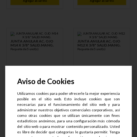
Agregar al carrito
Agregar al carrito
JUNTA ANULAR AC. OJO
JUNTA ANULAR AC. OJO
M14 X 3/8" SALID.MANG.
M12 X 3/8" SALID.MANG.
Paquete de 5 und(s)
Paquete de 5 und(s)
Aviso de Cookies
S/
30
.
65
S/
28
.
85
Utilizamos cookies para poder ofrecerle la mejor experiencia
posible en el sitio web. Esto incluye cookies que son
necesarias para el funcionamiento del sitio web y para
administrar nuestros objetivos comerciales corporativos, así
S/
22
.
99
S/
21
.
64
como otras cookies que se utilizan únicamente con fines
estadísticos anónimos, para una configuración más cómoda
Agregar al carrito
Agregar al carrito
del sitio web o para mostrar contenido personalizado. Usted
es libre de decidir qué categorías le gustaría permitir. Tenga