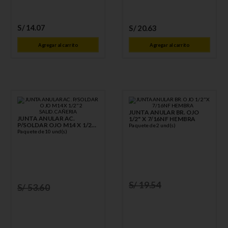
S/
14
.
07
S/
20
.
63
Agregar al carrito
Agregar al carrito
JUNTA ANULAR BR. OJO
JUNTA ANULAR AC.
1/2" X 7/16NF HEMBRA
P/SOLDAR OJO M14 X 1/2"
Paquete de 2 und(s)
2 SALID.CAÑERIA
Paquete de 10 und(s)
S/
19
.
54
S/
53
.
60