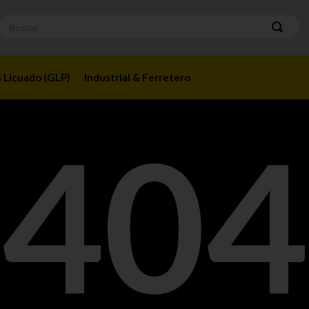
Buscar
 Licuado (GLP)
Industrial & Ferretero
404