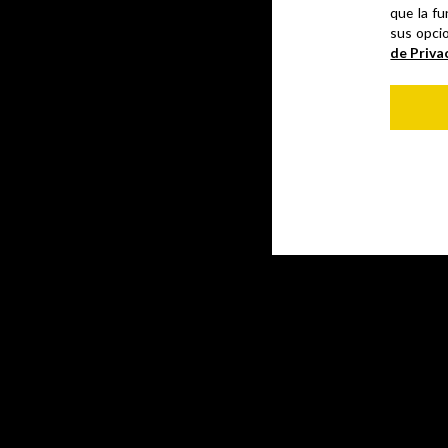
que la fu
sus opci
de Priva