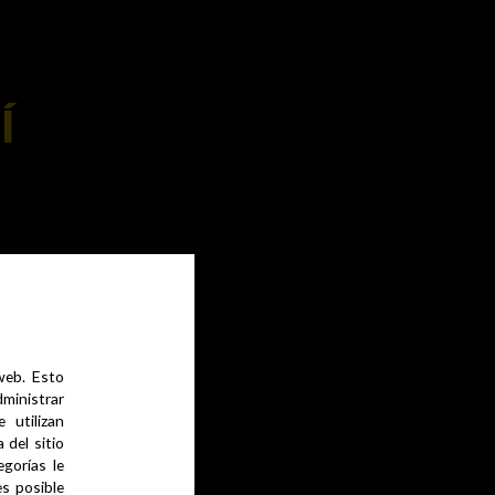
Í
 web. Esto
dministrar
 utilizan
del sitio
gorías le
es posible