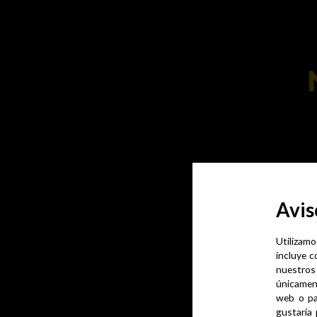
Avis
Utilizamo
incluye c
nuestros
únicamen
web o pa
gustaría 