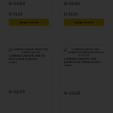
S/
14
.
83
S/
15
.
86
S/
11
.
13
S/
12
.
22
Agregar al carrito
Agregar al carrito
CAÑERIA UNIVER. MIXTO
CAÑERIA UNIVER. M14
M12 X M14 X 60 CM
(AMBOS EXTREM) M14 X
unidad
M14 X 70 CM
unidad
S/
12
.
79
S/
12
.
28