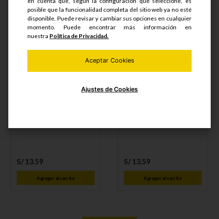
en cuenta que, según la configuración que seleccione, es
posible que la funcionalidad completa del sitio web ya no esté
disponible. Puede revisar y cambiar sus opciones en cualquier
momento. Puede encontrar más información en
nuestra
Política de Privacidad.
CAÑERIA INYECC. VOLVO
CAÑERIA INYECC. VOLVO
TD121 G Nº6 -126
TD121 G Nº5 -125
unidad
unidad
Aceptar Cookies
Ajustes de Cookies
S/
16
.
98
S/
16
.
98
S/
13
.
59
S/
13
.
59
Agregar al carrito
Agregar al carrito