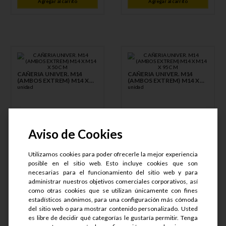
Agregar al carrito
Agregar al carrito
CAÑERIA UNIVER. M14
CAÑERIA UNIVER. M14
(AMBOS EXTREM) M14 X
(AMBOS EXTREM) M14 X
M14 X 50 CM
unidad
M14 X 95 CM
unidad
Aviso de Cookies
S/
10
.
62
S/
17
.
25
Utilizamos cookies para poder ofrecerle la mejor experiencia
posible en el sitio web. Esto incluye cookies que son
necesarias para el funcionamiento del sitio web y para
administrar nuestros objetivos comerciales corporativos, así
S/
8
.
50
S/
13
.
29
como otras cookies que se utilizan únicamente con fines
estadísticos anónimos, para una configuración más cómoda
Agregar al carrito
Agregar al carrito
del sitio web o para mostrar contenido personalizado. Usted
es libre de decidir qué categorías le gustaría permitir. Tenga