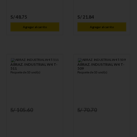
S/
48
.
75
S/
21
.
84
Agregar al carrito
Agregar al carrito
ABRAZ. INDUSTRIAL W4 T-
ABRAZ. INDUSTRIAL W4 T-
511
509
Paquete de 10 und(s)
Paquete de 10 und(s)
S/
105
.
60
S/
70
.
70