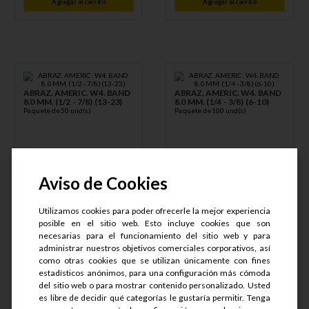
Agregar al carrito
Agregar al carrito
ABRAZ. AMERIC. W4. BAND
ABRAZ. AMERIC. W4. BAND
8.0 MM. (1/2 - 7/8) (13-23)
8.0 MM. (1/4 - 3/8) (6-10)
Paquete de 50 und(s)
Paquete de 100 und(s)
Aviso de Cookies
S/
33
.
50
S/
66
.
00
Utilizamos cookies para poder ofrecerle la mejor experiencia
posible en el sitio web. Esto incluye cookies que son
necesarias para el funcionamiento del sitio web y para
administrar nuestros objetivos comerciales corporativos, así
S/
25
.
13
S/
49
.
50
como otras cookies que se utilizan únicamente con fines
estadísticos anónimos, para una configuración más cómoda
Agregar al carrito
Agregar al carrito
del sitio web o para mostrar contenido personalizado. Usted
es libre de decidir qué categorías le gustaría permitir. Tenga