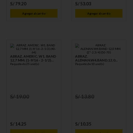
S/
79
.
20
S/
53
.
03
Agregar al carrito
Agregar al carrito
ABRAZ. AMERIC. W1. BAND
ABRAZ.
12,7 MM. (1-9/16 - 2-1/2)
ALEMAN.W4.BAND.12,0
(40-64)
Paquete de 25 und(s)
MM.(2"- 2.3/4) (50-70)
Paquete de 10 und(s)
S/
19
.
00
S/
13
.
80
S/
14
.
25
S/
10
.
35