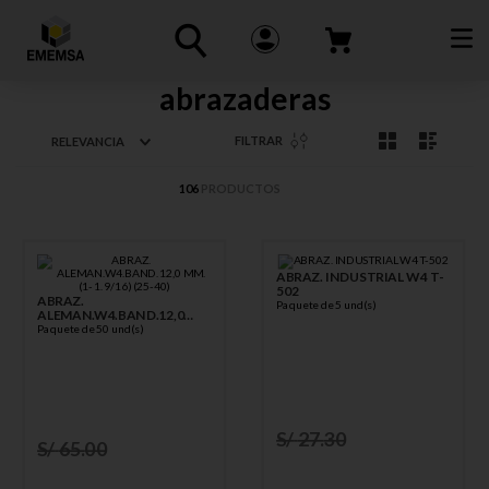
abrazaderas
FILTRAR
RELEVANCIA
106
PRODUCTOS
ABRAZ. INDUSTRIAL W4 T-
502
ABRAZ.
Paquete de 5 und(s)
ALEMAN.W4.BAND.12,0
MM.(1- 1.9/16) (25-40)
Paquete de 50 und(s)
S/
27
.
30
S/
65
.
00