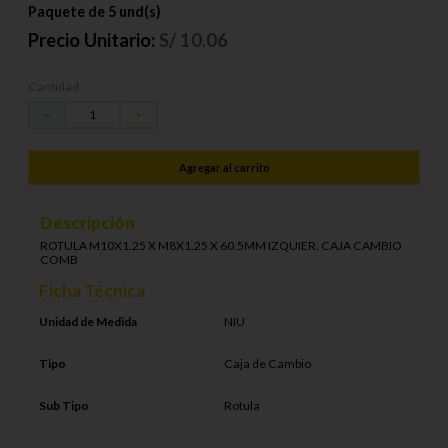
Paquete de 5 und(s)
Precio Unitario:
S/
10.06
Cantidad
－
＋
Agregar al carrito
Descripción
ROTULA M10X1.25 X M8X1.25 X 60.5MM IZQUIER. CAJA CAMBIO
COMB
Ficha Técnica
Unidad de Medida
NIU
Tipo
Caja de Cambio
Sub Tipo
Rotula