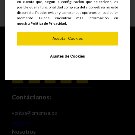
en cuenta que, según la configuración que seleccione, es
posible que la funcionalidad completa del sitio web ya no esté
disponible. Puede revisar y cambiar sus opciones en cualquier
Ver detalle
momento. Puede encontrar más información en
nuestra
Política de Privacidad.
Aceptar Cookies
Fabricamos y comercializamos productos seriados,
Ajustes de Cookies
estructuras metálicas, realizamos mantenimiento de
equipos mineros e industriales, trabajos de maestranza
especializada y mucho más.
Contáctanos:
ventas@ememsa.pe
952252097
Nosotros