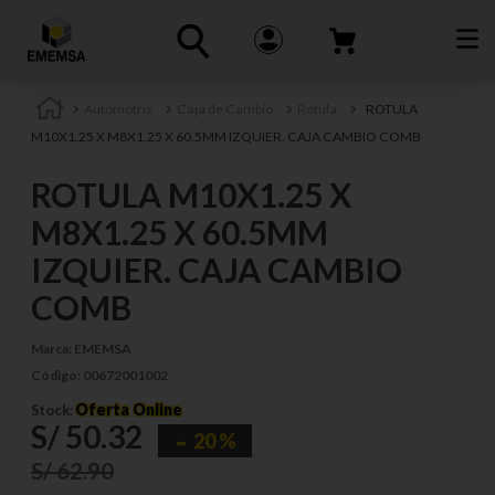
Automotriz
Caja de Cambio
Rotula
ROTULA
M10X1.25 X M8X1.25 X 60.5MM IZQUIER. CAJA CAMBIO COMB
ROTULA M10X1.25 X
M8X1.25 X 60.5MM
IZQUIER. CAJA CAMBIO
COMB
Marca:
EMEMSA
Código:
00672001002
Oferta Online
Stock:
S/
50
.
32
20 %
S/
62
.
90