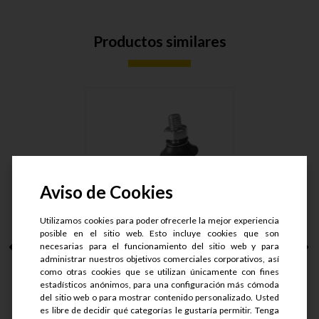
Productos similares
Aviso de Cookies
Utilizamos cookies para poder ofrecerle la mejor experiencia
posible en el sitio web. Esto incluye cookies que son
ROTULA M12X1.75
necesarias para el funcionamiento del sitio web y para
ROSCA IZQUI....
administrar nuestros objetivos comerciales corporativos, así
como otras cookies que se utilizan únicamente con fines
estadísticos anónimos, para una configuración más cómoda
S/.
86.65
del sitio web o para mostrar contenido personalizado. Usted
S/.
64.99
es libre de decidir qué categorías le gustaría permitir. Tenga