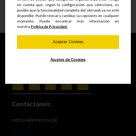
en cuenta que, según la configuración que seleccione, es
posible que la funcionalidad completa del sitio web ya no esté
disponible. Puede revisar y cambiar sus opciones en cualquier
Ver detalle
momento. Puede encontrar más información en
nuestra
Política de Privacidad.
Aceptar Cookies
Fabricamos y comercializamos productos seriados,
Ajustes de Cookies
estructuras metálicas, realizamos mantenimiento de
equipos mineros e industriales, trabajos de maestranza
especializada y mucho más.
Contáctanos:
ventas@ememsa.pe
952252097