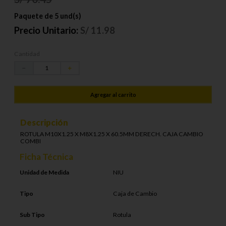
Paquete de 5 und(s)
Precio Unitario:
S/
11.98
Cantidad
－
＋
Agregar al carrito
Descripción
ROTULA M10X1.25 X M8X1.25 X 60.5MM DERECH. CAJA CAMBIO
COMBI
Ficha Técnica
Unidad de Medida
NIU
Tipo
Caja de Cambio
Sub Tipo
Rotula