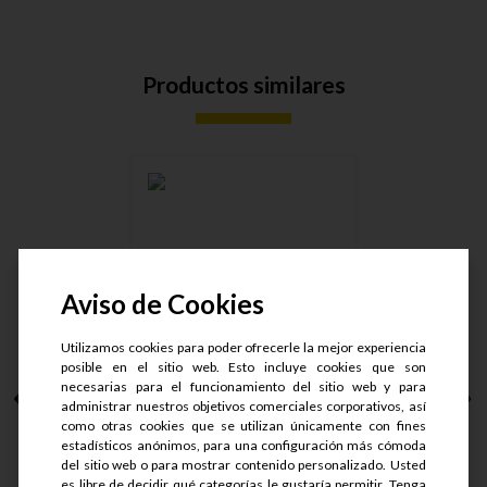
Productos similares
ROTULA M12X1.75
Aviso de Cookies
ROSCA IZQUI....
Utilizamos cookies para poder ofrecerle la mejor experiencia
posible en el sitio web. Esto incluye cookies que son
necesarias para el funcionamiento del sitio web y para
administrar nuestros objetivos comerciales corporativos, así
S/.
86.65
como otras cookies que se utilizan únicamente con fines
S/.
64.99
estadísticos anónimos, para una configuración más cómoda
del sitio web o para mostrar contenido personalizado. Usted
es libre de decidir qué categorías le gustaría permitir. Tenga