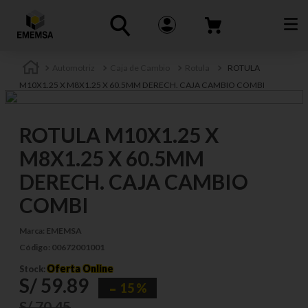
Automotriz
Caja de Cambio
Rotula
ROTULA
M10X1.25 X M8X1.25 X 60.5MM DERECH. CAJA CAMBIO COMBI
ROTULA M10X1.25 X
M8X1.25 X 60.5MM
DERECH. CAJA CAMBIO
COMBI
Marca:
EMEMSA
Código:
00672001001
Oferta Online
Stock:
S/
59
.
89
15 %
S/
70
.
45