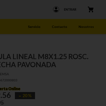
ENTRAR
Servicio
Contacto
Nosotros
LA LINEAL M8X1.25 ROSC.
ECHA PAVONADA
EMSA
0672000803
erta Online
9
.
56
20 %
95