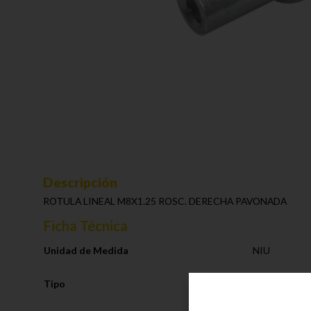
Descripción
ROTULA LINEAL M8X1.25 ROSC. DERECHA PAVONADA
Ficha Técnica
Unidad de Medida
NIU
Tipo
Caja de Camb