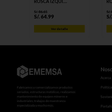
ROSCA IZQUI....
RO
S/.
86.65
S/.
S/.
64.99
S/
Ver detalle
Noso
Acerca
Polític
Fabricamos y comercializamos productos
seriados, estructuras metálicas, realizamos
mantenimiento de equipos mineros e
Sosteni
industriales, trabajos de maestranza
especializada y mucho más.
Portafo