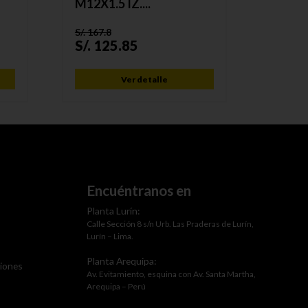
M12X1.5 IZ....
M12X1.
S/.
167.8
S/.
167.
S/.
125.85
S/.
12
Ver detalle
Encuéntranos en
Planta Lurín:
Calle Sección 8 s/n Urb. Las Praderas de Lurín,
Lurín – Lima.
Planta Arequipa:
ciones
Av. Evitamiento, esquina con Av. Santa Martha,
Arequipa – Perú