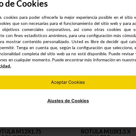
o de Cookies
s cookies para poder ofrecerle la mejor experiencia posible en el sitio
ookies que son necesarias para el funcionamiento del sitio web y para a
 objetivos comerciales corporativos, así como otras cookies que se
te con fines estadísticos anónimos, para una configuración más cómoda 
Productos similares
ra mostrar contenido personalizado. Usted es libre de decidir qué cate
permitir. Tenga en cuenta que, según la configuración que seleccione, 
ncionalidad completa del sitio web ya no esté disponible. Puede revisar
ones en cualquier momento. Puede encontrar más información en nuestr
cidad.
Aceptar Cookies
Ajustes de Cookies
TULA M12X1.75
ROTULA M10X1.5 X