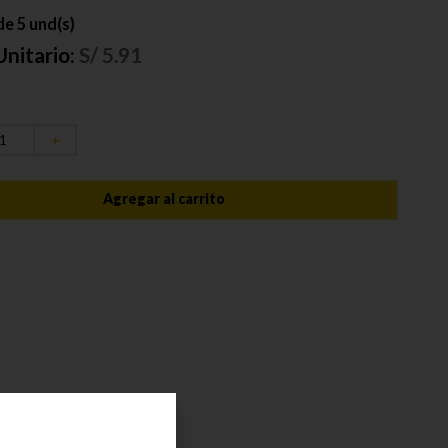
e 5 und(s)
Unitario:
S/
5.91
＋
Agregar al carrito