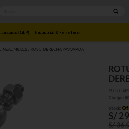
Buscar
 Licuado (GLP)
Industrial & Ferretero
LINEAL M8X1.25 ROSC. DERECHA PAVONADA
ROTU
DER
Marca:
EM
Código:
0
Of
Stock:
S/
2
S/
36
.