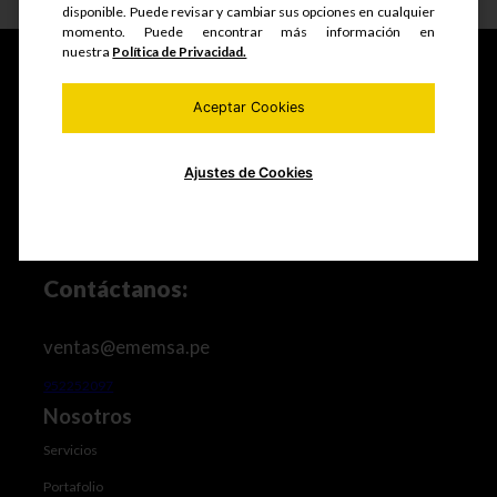
disponible. Puede revisar y cambiar sus opciones en cualquier
momento. Puede encontrar más información en
nuestra
Política de Privacidad.
Aceptar Cookies
Fabricamos y comercializamos productos seriados,
estructuras metálicas, realizamos mantenimiento de
equipos mineros e industriales, trabajos de maestranza
Ajustes de Cookies
especializada y mucho más.
Contáctanos:
ventas@ememsa.pe
952252097
Nosotros
Servicios
Portafolio