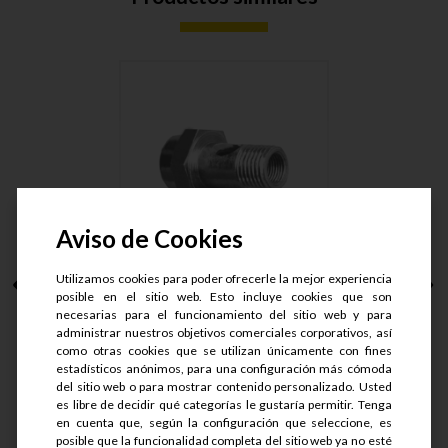
Aviso de Cookies
Utilizamos cookies para poder ofrecerle la mejor experiencia
TORNILLO DE PASO AC.
posible en el sitio web. Esto incluye cookies que son
M14X1.....
necesarias para el funcionamiento del sitio web y para
administrar nuestros objetivos comerciales corporativos, así
como otras cookies que se utilizan únicamente con fines
S/.
22.8
estadísticos anónimos, para una configuración más cómoda
S/.
18.24
del sitio web o para mostrar contenido personalizado. Usted
es libre de decidir qué categorías le gustaría permitir. Tenga
en cuenta que, según la configuración que seleccione, es
Ver detalle
posible que la funcionalidad completa del sitio web ya no esté