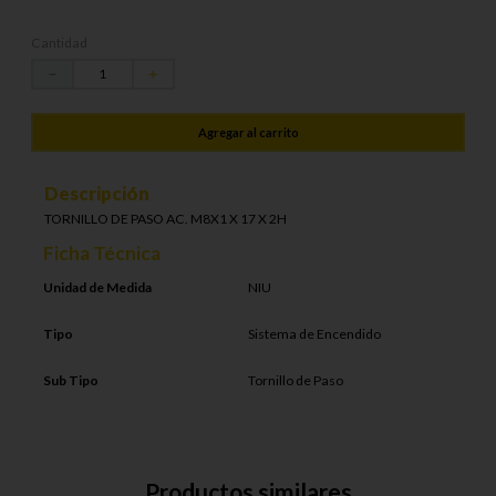
Cantidad
－
＋
Agregar al carrito
Descripción
TORNILLO DE PASO AC. M8X1 X 17 X 2H
Ficha Técnica
Unidad de Medida
NIU
Tipo
Sistema de Encendido
Sub Tipo
Tornillo de Paso
Productos similares