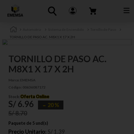
Automotriz
Sistema de Encendido
Tornillo de Paso
TORNILLO DE PASO AC. M8X1 X 17 X 2H
TORNILLO DE PASO AC.
M8X1 X 17 X 2H
Marca:
EMEMSA
Código:
00636087172
Oferta Online
Stock:
S/
6
.
96
20 %
S/
8
.
70
Paquete de 5 und(s)
Precio Unitario:
S/
1.39