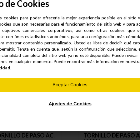
o de Cookies
aso
s cookies para poder ofrecerle la mejor experiencia posible en el sitio
ookies que son necesarias para el funcionamiento del sitio web y para a
 objetivos comerciales corporativos, así como otras cookies que se
te con fines estadísticos anónimos, para una configuración más cómoda 
Productos similares
ra mostrar contenido personalizado. Usted es libre de decidir qué cate
permitir. Tenga en cuenta que, según la configuración que seleccione, 
ncionalidad completa del sitio web ya no esté disponible. Puede revisar
ones en cualquier momento. Puede encontrar más información en nuestr
cidad.
Aceptar Cookies
Ajustes de Cookies
RNILLO DE PASO AC.
TORNILLO DE PASO A