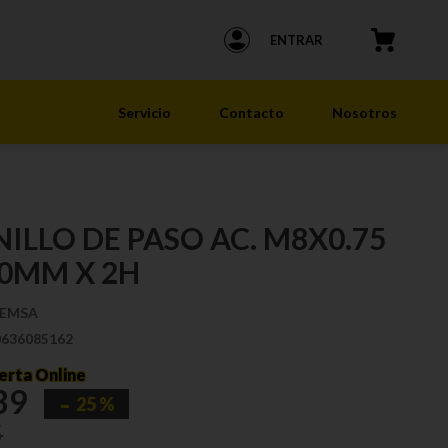
ENTRAR
Servicio
Contacto
Nosotros
ILLO DE PASO AC. M8X0.75
.0MM X 2H
EMSA
0636085162
erta Online
39
25 %
5