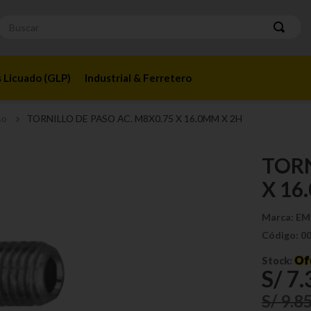
Buscar
 Licuado (GLP)
Industrial & Ferretero
so
TORNILLO DE PASO AC. M8X0.75 X 16.0MM X 2H
TORN
X 16
Marca:
EM
Código:
0
Of
Stock:
S/
7
.
S/
9
.
8