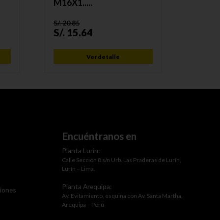
M16X1.....
M14X1.
S/.
20.85
S/.
22
S/.
15.64
S/.
16
Ver detalle
Encuéntranos en
Planta Lurín:
Calle Sección 8 s/n Urb. Las Praderas de Lurín,
Lurín – Lima.
Planta Arequipa:
ciones
Av. Evitamiento, esquina con Av. Santa Martha,
Arequipa – Perú