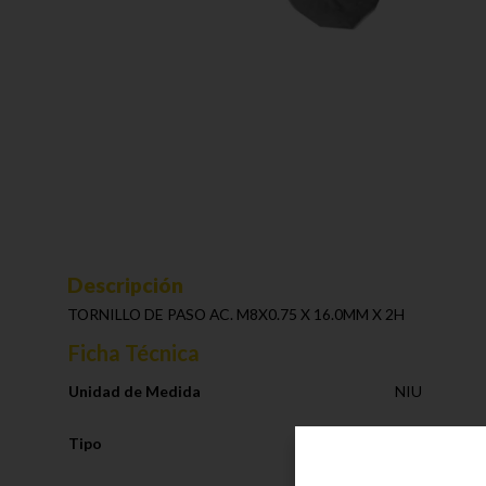
Descripción
TORNILLO DE PASO AC. M8X0.75 X 16.0MM X 2H
Ficha Técnica
Unidad de Medida
NIU
Tipo
Sistema de E