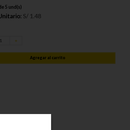
e 5 und(s)
Unitario:
S/
1.48
＋
Agregar al carrito