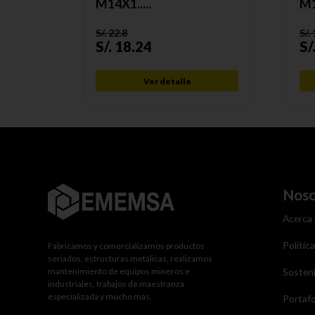
M14X1.....
M1
S/.
22.8
S/.
S/.
18.24
S/
Ver detalle
Noso
Acerca
Polític
Fabricamos y comercializamos productos
seriados, estructuras metálicas, realizamos
mantenimiento de equipos mineros e
Sosteni
industriales, trabajos de maestranza
especializada y mucho más.
Portafo