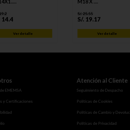
4X1.....
M18 X ....
19.2
S/.
25.55
.
14.4
S/.
19.17
Ver detalle
Ver detalle
tros
Atención al Cliente
 de EMEMSA
Seguimiento de Despacho
as y Certificaciones
Politicas de Cookies
bilidad
Politicas de Cambio y Devolu
lio
Politicas de Privacidad