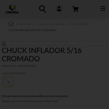
Automotriz
Accesorios Llantas
Chuck Inflador
CHUCK INFLADOR 5/16 CROMADO
CHUCK INFLADOR 5/16
CROMADO
Referencia
:
00226000050
Cantidad Vendida
5
Este producto no está disponible en este momento
Quiero que me avisen cuando esté disponible