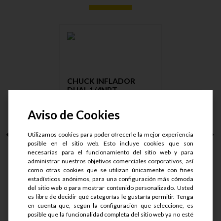
CHUCK INFLADOR
DUAL 1/4NPT ....
Aviso de Cookies
Utilizamos cookies para poder ofrecerle la mejor experiencia
S/.
33
posible en el sitio web. Esto incluye cookies que son
S/.
24.75
necesarias para el funcionamiento del sitio web y para
administrar nuestros objetivos comerciales corporativos, así
como otras cookies que se utilizan únicamente con fines
estadísticos anónimos, para una configuración más cómoda
del sitio web o para mostrar contenido personalizado. Usted
es libre de decidir qué categorías le gustaría permitir. Tenga
en cuenta que, según la configuración que seleccione, es
Ver detalle
posible que la funcionalidad completa del sitio web ya no esté