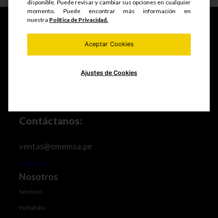
disponible. Puede revisar y cambiar sus opciones en cualquier
momento. Puede encontrar más información en
nuestra
Política de Privacidad.
Aceptar Cookies
Fabricamos y comercializamos productos seriados,
estructuras metálicas, realizamos mantenimiento de
equipos mineros e industriales, trabajos de maestranza
especializada y mucho más.
Ajustes de Cookies
Contáctanos:
ventas@ememsa.pe
952252097
Nosotros
Servicios
Portafolio