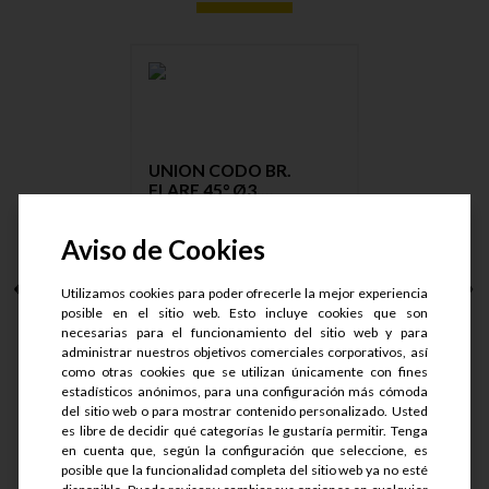
UNION CODO BR.
FLARE 45° Ø3....
Aviso de Cookies
Utilizamos cookies para poder ofrecerle la mejor experiencia
S/.
7.02
posible en el sitio web. Esto incluye cookies que son
S/.
5.27
necesarias para el funcionamiento del sitio web y para
administrar nuestros objetivos comerciales corporativos, así
como otras cookies que se utilizan únicamente con fines
estadísticos anónimos, para una configuración más cómoda
del sitio web o para mostrar contenido personalizado. Usted
es libre de decidir qué categorías le gustaría permitir. Tenga
Ver detalle
en cuenta que, según la configuración que seleccione, es
posible que la funcionalidad completa del sitio web ya no esté