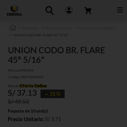
Automotriz
Sistema de Freno
Conexiones Expandidas
UNION CODO BR. FLARE 45° 5/16"
UNION CODO BR. FLARE
45° 5/16"
Marca:
EMEMSA
Código:
00170050050
Oferta Online
Stock:
S/
37
.
13
25 %
S/
49
.
50
Paquete de 10 und(s)
Precio Unitario:
S/
3.71