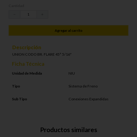
Cantidad
－
＋
Agregar al carrito
Descripción
UNION CODO BR. FLARE 45° 5/16"
Ficha Técnica
Unidad de Medida
NIU
Tipo
Sistema de Freno
Sub Tipo
Conexiones Expandidas
Productos similares