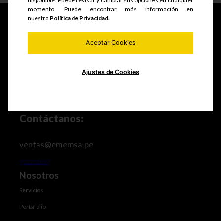
disponible. Puede revisar y cambiar sus opciones en cualquier
momento. Puede encontrar más información en
nuestra
Política de Privacidad.
Aceptar Cookies
Fabricamos y comercializamos productos seriados,
estructuras metálicas, realizamos mantenimiento de
equipos mineros e industriales, trabajos de maestranza
especializada y mucho más.
Ajustes de Cookies
Contáctanos:
ventas@ememsa.pe
952252097
Nosotros
Servicios
Portafolio