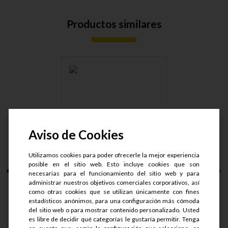
Productos similares
CONECT. MACHO
ARMAD CON TUE....
Aviso de Cookies
Utilizamos cookies para poder ofrecerle la mejor experiencia
posible en el sitio web. Esto incluye cookies que son
necesarias para el funcionamiento del sitio web y para
S/.
47.8
administrar nuestros objetivos comerciales corporativos, así
S/.
35.85
como otras cookies que se utilizan únicamente con fines
estadísticos anónimos, para una configuración más cómoda
del sitio web o para mostrar contenido personalizado. Usted
es libre de decidir qué categorías le gustaría permitir. Tenga