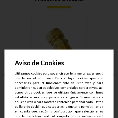
Aviso de Cookies
Utilizamos cookies para poder ofrecerle la mejor experiencia
CONECTOR MACHO
posible en el sitio web. Esto incluye cookies que son
ARMAD LT. T....
necesarias para el funcionamiento del sitio web y para
administrar nuestros objetivos comerciales corporativos, así
como otras cookies que se utilizan únicamente con fines
S/.
50.9
estadísticos anónimos, para una configuración más cómoda
S/.
40.72
del sitio web o para mostrar contenido personalizado. Usted
es libre de decidir qué categorías le gustaría permitir. Tenga
en cuenta que, según la configuración que seleccione, es
Ver detalle
posible que la funcionalidad completa del sitio web ya no esté