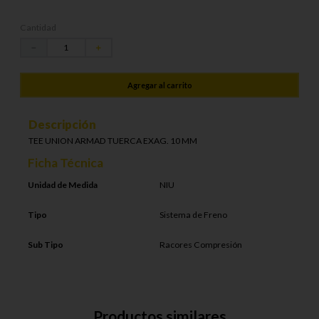
Cantidad
－
＋
Agregar al carrito
Descripción
TEE UNION ARMAD TUERCA EXAG. 10 MM
Ficha Técnica
Unidad de Medida
NIU
Tipo
Sistema de Freno
Sub Tipo
Racores Compresión
Productos similares