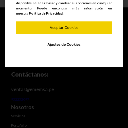
disponible. Puede revisar y cambiar sus opciones en cualquier
momento. Puede encontrar más información en
nuestra
Política de Privacidad.
Aceptar Cookies
Fabricamos y comercializamos productos seriados,
estructuras metálicas, realizamos mantenimiento de
equipos mineros e industriales, trabajos de maestranza
Ajustes de Cookies
especializada y mucho más.
Contáctanos:
ventas@ememsa.pe
952252097
Nosotros
Servicios
Portafolio