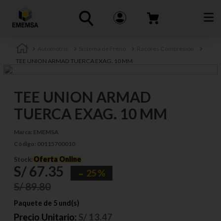
Automotriz
Sistema de Freno
Racores Compresión
TEE UNION ARMAD TUERCA EXAG. 10 MM
TEE UNION ARMAD
TUERCA EXAG. 10 MM
Marca:
EMEMSA
Código:
00115700010
Oferta Online
Stock:
S/
67
.
35
25 %
S/
89
.
80
Paquete de 5 und(s)
Precio Unitario:
S/
13.47