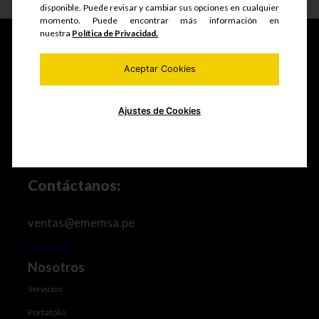
disponible. Puede revisar y cambiar sus opciones en cualquier
momento. Puede encontrar más información en
nuestra
Política de Privacidad.
Aceptar Cookies
Fabricamos y comercializamos productos seriados,
estructuras metálicas, realizamos mantenimiento de
equipos mineros e industriales, trabajos de maestranza
Ajustes de Cookies
especializada y mucho más.
Contáctanos:
ventas@ememsa.pe
952252097
Nosotros
Servicios
Portafolio