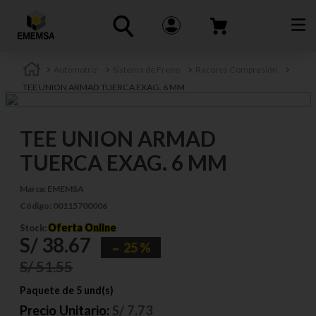
Automotriz
Sistema de Freno
Racores Compresión
TEE UNION ARMAD TUERCA EXAG. 6 MM
TEE UNION ARMAD
TUERCA EXAG. 6 MM
Marca:
EMEMSA
Código:
00115700006
Oferta Online
Stock:
S/
38
.
67
25 %
S/
51
.
55
Paquete de 5 und(s)
Precio Unitario:
S/
7.73