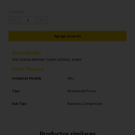
Cantidad
－
＋
Agregar al carrito
Descripción
TEE UNION ARMAD TUERCA EXAG. 6 MM
Ficha Técnica
Unidad de Medida
NIU
Tipo
Sistema de Freno
Sub Tipo
Racores Compresión
Productos similares