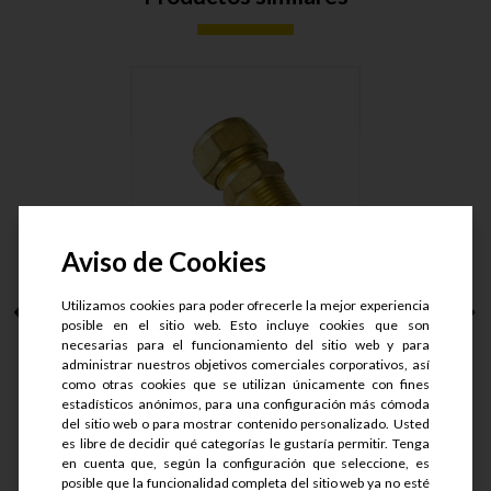
Aviso de Cookies
Utilizamos cookies para poder ofrecerle la mejor experiencia
CONECTOR MACHO
posible en el sitio web. Esto incluye cookies que son
ARMAD LT. T....
necesarias para el funcionamiento del sitio web y para
administrar nuestros objetivos comerciales corporativos, así
como otras cookies que se utilizan únicamente con fines
S/.
50.9
estadísticos anónimos, para una configuración más cómoda
S/.
40.72
del sitio web o para mostrar contenido personalizado. Usted
es libre de decidir qué categorías le gustaría permitir. Tenga
en cuenta que, según la configuración que seleccione, es
Ver detalle
posible que la funcionalidad completa del sitio web ya no esté