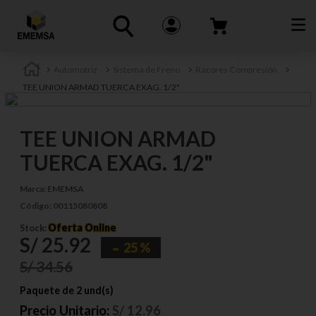
Automotriz
Sistema de Freno
Racores Compresión
TEE UNION ARMAD TUERCA EXAG. 1/2"
TEE UNION ARMAD
TUERCA EXAG. 1/2"
Marca:
EMEMSA
Código:
00115080808
Oferta Online
Stock:
S/
25
.
92
25 %
S/
34
.
56
Paquete de 2 und(s)
Precio Unitario:
S/
12.96