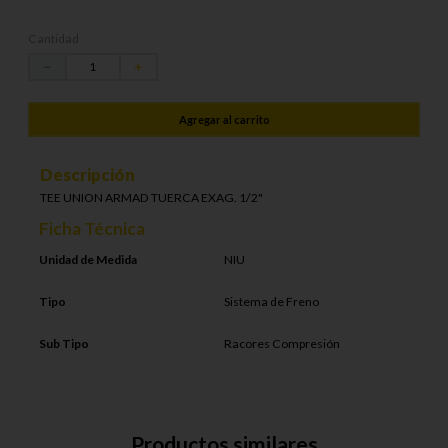
Cantidad
－
＋
Agregar al carrito
Descripción
TEE UNION ARMAD TUERCA EXAG. 1/2"
Ficha Técnica
Unidad de Medida
NIU
Tipo
Sistema de Freno
Sub Tipo
Racores Compresión
Productos similares