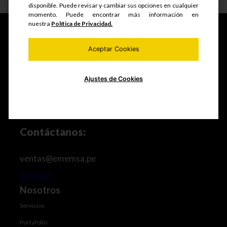
disponible. Puede revisar y cambiar sus opciones en cualquier
momento. Puede encontrar más información en
nuestra
Política de Privacidad.
Aceptar Cookies
Fabricamos y comercializamos productos seriados,
estructuras metálicas, realizamos mantenimiento de
equipos mineros e industriales, trabajos de maestranza
Ajustes de Cookies
especializada y mucho más.
Contáctanos:
ventas@ememsa.pe
952252097
Nosotros
Servicios
Portafolio