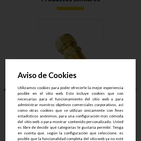
Aviso de Cookies
Utilizamos cookies para poder ofrecerle la mejor experiencia
CONECTOR MACHO
posible en el sitio web. Esto incluye cookies que son
ARMAD LT. T....
necesarias para el funcionamiento del sitio web y para
administrar nuestros objetivos comerciales corporativos, así
como otras cookies que se utilizan únicamente con fines
S/.
50.9
estadísticos anónimos, para una configuración más cómoda
S/.
40.72
del sitio web o para mostrar contenido personalizado. Usted
es libre de decidir qué categorías le gustaría permitir. Tenga
en cuenta que, según la configuración que seleccione, es
Ver detalle
posible que la funcionalidad completa del sitio web ya no esté