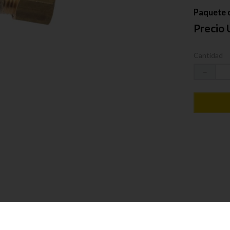
Paquete d
Precio 
Cantidad
－
reno