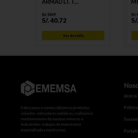
ARMAD LT. T....
MI
S/.
50.9
S/.
S/.
40.72
S/
Ver detalle
Noso
Acerca
Polític
Fabricamos y comercializamos productos
seriados, estructuras metálicas, realizamos
mantenimiento de equipos mineros e
Sosteni
industriales, trabajos de maestranza
especializada y mucho más.
Portafo