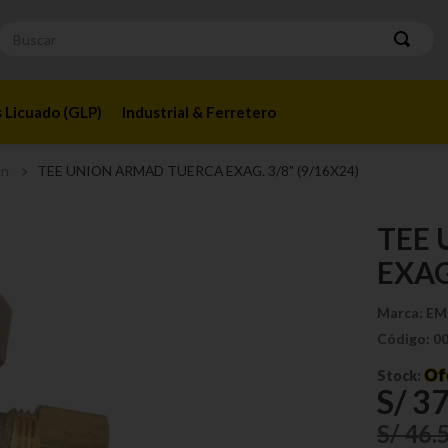
Buscar
 Licuado (GLP)
Industrial & Ferretero
ón
TEE UNION ARMAD TUERCA EXAG. 3/8" (9/16X24)
TEE
EXAG
Marca:
EM
Código:
0
Of
Stock:
S/
3
S/
46
.