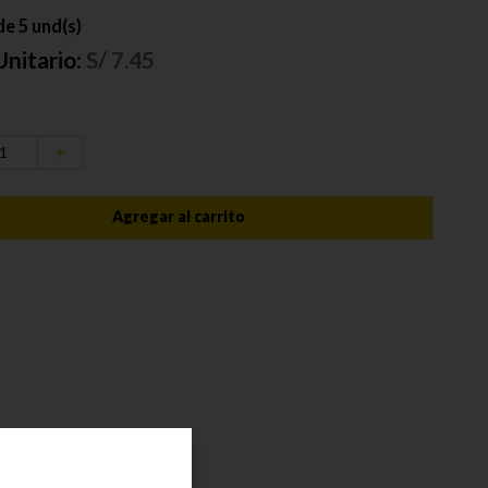
e 5 und(s)
Unitario:
S/
7.45
＋
Agregar al carrito