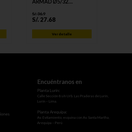
ARMAD Ø5/32....
LT. TU
S/.
36.9
S/.
52.2
S/.
27.68
S/.
41
Ver detalle
Encuéntranos en
Planta Lurín:
Calle Sección 8 s/n Urb. Las Praderas de Lurín,
Lurín – Lima.
Planta Arequipa:
ciones
Av. Evitamiento, esquina con Av. Santa Martha,
Arequipa – Perú