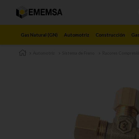
Gas Natural (GN)
Automotriz
Construcción
Gas
Automotriz
Sistema de Freno
Racores Compresi