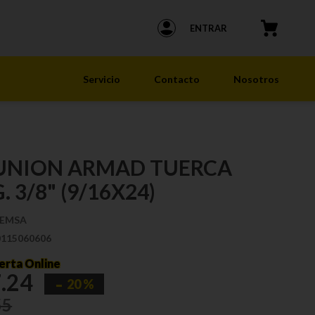
ENTRAR
Servicio
Contacto
Nosotros
 UNION ARMAD TUERCA
. 3/8" (9/16X24)
EMSA
0115060606
erta Online
7
.
24
20 %
55