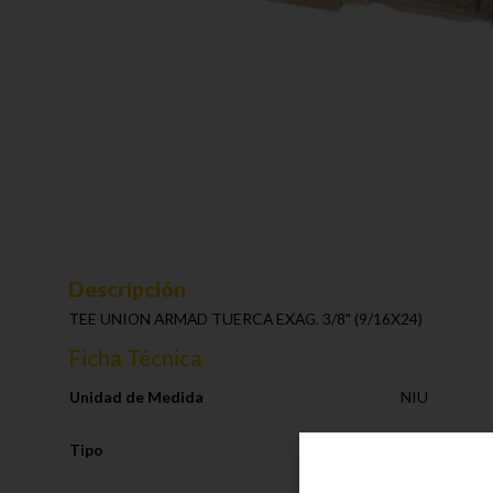
Descripción
TEE UNION ARMAD TUERCA EXAG. 3/8" (9/16X24)
Ficha Técnica
Unidad de Medida
NIU
Tipo
Sistema de F