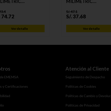
LIMÉTRIC....
MILIMÉTRIC....
93.4
S/.
47.1
.
74.72
S/.
37.68
Ver detalle
Ver detalle
tros
Atención al Cliente
 de EMEMSA
Seguimiento de Despacho
as y Certificaciones
Politicas de Cookies
bilidad
Politicas de Cambio y Devolu
lio
Politicas de Privacidad