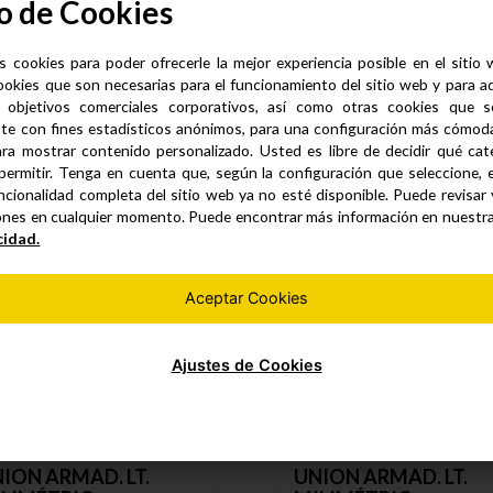
o de Cookies
presión
s cookies para poder ofrecerle la mejor experiencia posible en el sitio
ookies que son necesarias para el funcionamiento del sitio web y para a
 objetivos comerciales corporativos, así como otras cookies que se
te con fines estadísticos anónimos, para una configuración más cómoda 
Productos similares
ra mostrar contenido personalizado. Usted es libre de decidir qué cate
permitir. Tenga en cuenta que, según la configuración que seleccione, 
ncionalidad completa del sitio web ya no esté disponible. Puede revisar
ones en cualquier momento. Puede encontrar más información en nuestr
cidad.
Aceptar Cookies
Ajustes de Cookies
ION ARMAD. LT.
UNION ARMAD. LT.