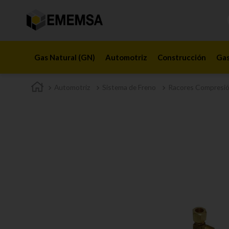
Gas Natural (GN)
Automotriz
Construcción
Gas
Automotriz
Sistema de Freno
Racores Compresi