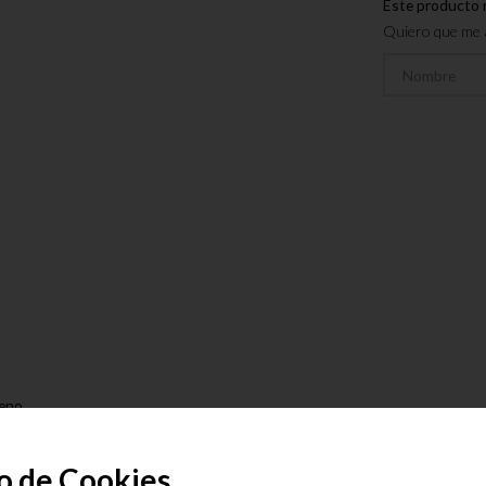
Este producto 
Quiero que me a
reno
presión
o de Cookies