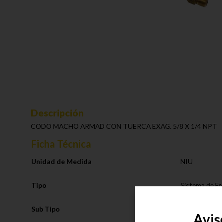
Descripción
CODO MACHO ARMAD CON TUERCA EXAG. 5/8 X 1/4 NPT
Ficha Técnica
Unidad de Medida
NIU
Tipo
Sistema de F
Sub Tipo
Racores Com
Avis