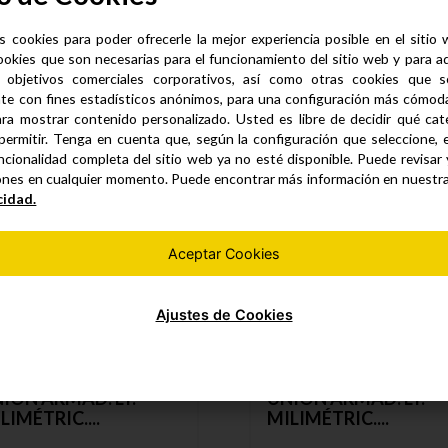
s cookies para poder ofrecerle la mejor experiencia posible en el sitio
ookies que son necesarias para el funcionamiento del sitio web y para a
 objetivos comerciales corporativos, así como otras cookies que se
Productos similares
te con fines estadísticos anónimos, para una configuración más cómoda 
ra mostrar contenido personalizado. Usted es libre de decidir qué cate
permitir. Tenga en cuenta que, según la configuración que seleccione, 
ncionalidad completa del sitio web ya no esté disponible. Puede revisar
ones en cualquier momento. Puede encontrar más información en nuestr
cidad.
Aceptar Cookies
Ajustes de Cookies
ION ARMAD. LT.
UNION ARMAD. LT.
LIMÉTRIC....
MILIMÉTRIC....