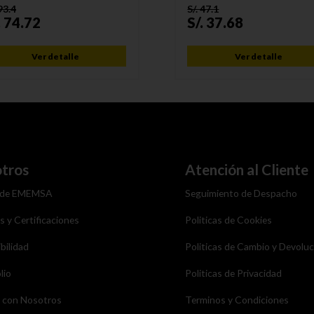
93.4
S/.
47.1
.
74.72
S/.
37.68
Ver detalle
Ver detalle
tros
Atención al Cliente
 de EMEMSA
Seguimiento de Despacho
as y Certificaciones
Politicas de Cookies
bilidad
Politicas de Cambio y Devolu
lio
Politicas de Privacidad
a con Nosotros
Terminos y Condiciones