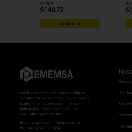
S/.
50.9
S/.
S/.
40.72
S/
Ver detalle
Noso
Acerca
Polític
Fabricamos y comercializamos productos
seriados, estructuras metálicas, realizamos
mantenimiento de equipos mineros e
Sosteni
industriales, trabajos de maestranza
especializada y mucho más.
Portafo
RUC: 20100276322 - EMPRESA METAL
Trabaj
MECANICA S.A. EMEMSA