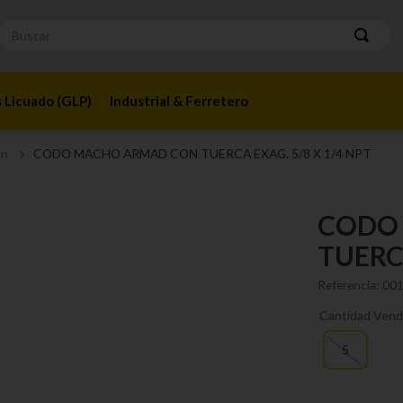
Buscar
 Licuado (GLP)
Industrial & Ferretero
ón
CODO MACHO ARMAD CON TUERCA EXAG. 5/8 X 1/4 NPT
CODO
TUERCA
Referencia
:
00
Cantidad Vend
5