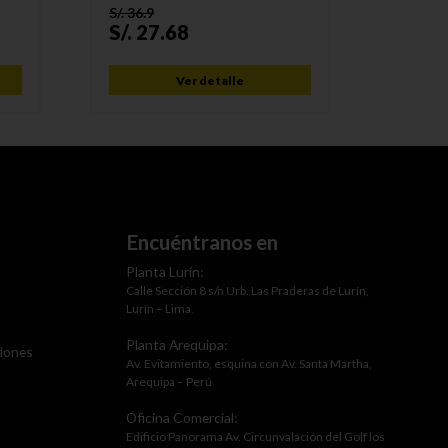
S/.
36.9
S/.
52.2
S/.
27.68
S/.
41
Ver detalle
Encuéntranos en
Planta Lurín:
Calle Sección 8 s/n Urb. Las Praderas de Lurín,
Lurín – Lima.
Planta Arequipa:
ciones
Av. Evitamiento, esquina con Av. Santa Martha,
Arequipa – Perú
Oficina Comercial:
Edificio Panorama Av. Circunvalación del Golf los