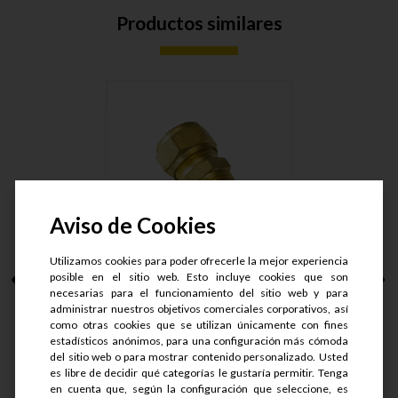
Productos similares
Aviso de Cookies
Utilizamos cookies para poder ofrecerle la mejor experiencia
CONECTOR MACHO
posible en el sitio web. Esto incluye cookies que son
ARMAD LT. T....
necesarias para el funcionamiento del sitio web y para
administrar nuestros objetivos comerciales corporativos, así
como otras cookies que se utilizan únicamente con fines
estadísticos anónimos, para una configuración más cómoda
S/.
50.9
S/.
40.72
del sitio web o para mostrar contenido personalizado. Usted
es libre de decidir qué categorías le gustaría permitir. Tenga
en cuenta que, según la configuración que seleccione, es