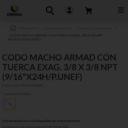
Automotriz
Sistema de Freno
Racores Compresión
CODO MACHO ARMAD CON TUERCA EXAG. 3/8 X 3/8 NPT
(9/16"X24H/P.UNEF)
CODO MACHO ARMAD CON
TUERCA EXAG. 3/8 X 3/8 NPT
(9/16"X24H/P.UNEF)
Referencia
:
00111006006
Cantidad Vendida
5
Este producto no está disponible en este momento
Quiero que me avisen cuando esté disponible