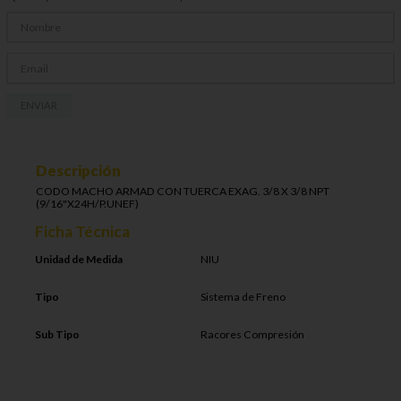
ENVIAR
Descripción
CODO MACHO ARMAD CON TUERCA EXAG. 3/8 X 3/8 NPT
(9/16"X24H/P.UNEF)
Ficha Técnica
Unidad de Medida
NIU
Tipo
Sistema de Freno
Sub Tipo
Racores Compresión