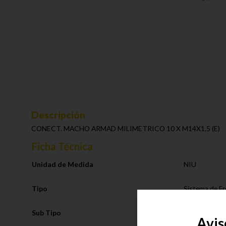
Descripción
CONECT. MACHO ARMAD MILIMETRICO 10 X M14X1,5 (E)
Ficha Técnica
Unidad de Medida
NIU
Tipo
Sistema de F
Sub Tipo
Racores Com
Avis