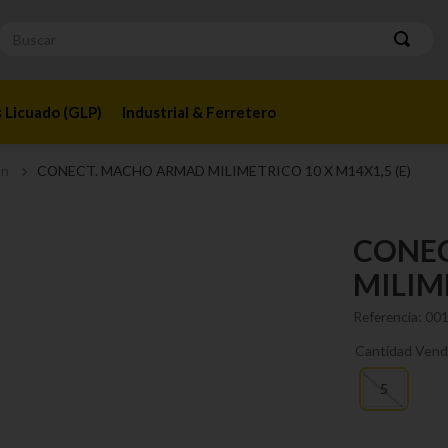
Buscar
 Licuado (GLP)
Industrial & Ferretero
ón
CONECT. MACHO ARMAD MILIMETRICO 10 X M14X1,5 (E)
CONE
MILIME
Referencia
:
00
Cantidad Vend
5