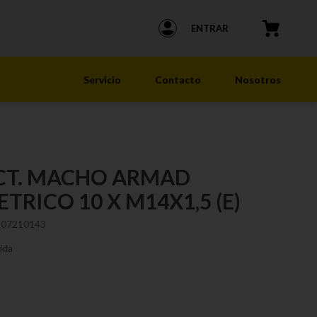
ENTRAR
Servicio
Contacto
Nosotros
CT. MACHO ARMAD
TRICO 10 X M14X1,5 (E)
107210143
ida