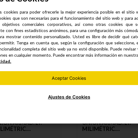
s cookies para poder ofrecerle la mejor experiencia posible en el sitio
ookies que son necesarias para el funcionamiento del sitio web y para a
 objetivos comerciales corporativos, así como otras cookies que se
Productos similares
te con fines estadísticos anónimos, para una configuración más cómoda 
ra mostrar contenido personalizado. Usted es libre de decidir qué cate
permitir. Tenga en cuenta que, según la configuración que seleccione, 
ncionalidad completa del sitio web ya no esté disponible. Puede revisar
ones en cualquier momento. Puede encontrar más información en nuestr
cidad.
Aceptar Cookies
Ajustes de Cookies
ION ARMAD. LT.
UNION ARMAD. LT.
LIMÉTRIC....
MILIMÉTRIC....