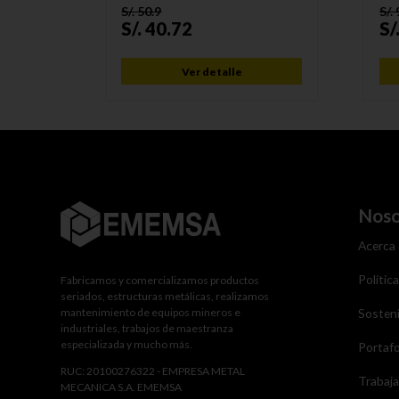
S/.
50.9
S/.
S/.
40.72
S/
Ver detalle
Noso
Acerca
Polític
Fabricamos y comercializamos productos
seriados, estructuras metálicas, realizamos
mantenimiento de equipos mineros e
Sosteni
industriales, trabajos de maestranza
especializada y mucho más.
Portafo
RUC: 20100276322 - EMPRESA METAL
Trabaj
MECANICA S.A. EMEMSA