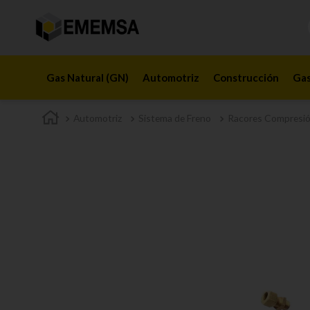
Gas Natural (GN)
Automotriz
Construcción
Gas
Automotriz
Sistema de Freno
Racores Compresi