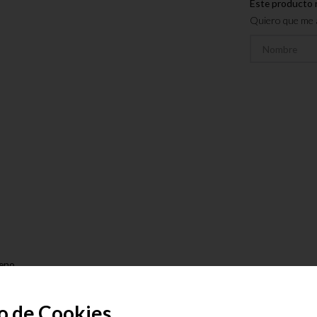
Este producto 
Quiero que me a
reno
presión
o de Cookies