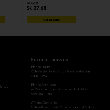
S/.
36.9
S/.
52.2
S/.
27.68
S/.
41
Ver detalle
Encuéntranos en
Planta Lurín:
Calle Sección 8 s/n Urb. Las Praderas de Lurín,
Lurín – Lima.
Planta Arequipa:
ciones
Av. Evitamiento, esquina con Av. Santa Martha,
Arequipa – Perú
Oficina Comercial:
Edificio Panorama Av. Circunvalación del Golf los