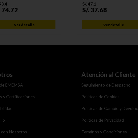
93.4
S/.
47.1
.
74.72
S/.
37.68
Ver detalle
Ver detalle
tros
Atención al Cliente
 de EMEMSA
Seguimiento de Despacho
as y Certificaciones
Politicas de Cookies
bilidad
Politicas de Cambio y Devolu
lio
Politicas de Privacidad
a con Nosotros
Terminos y Condiciones