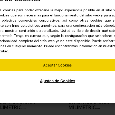
s cookies para poder ofrecerle la mejor experiencia posible en el sitio
ookies que son necesarias para el funcionamiento del sitio web y para a
 objetivos comerciales corporativos, así como otras cookies que se
Productos similares
te con fines estadísticos anónimos, para una configuración más cómoda 
ra mostrar contenido personalizado. Usted es libre de decidir qué cate
permitir. Tenga en cuenta que, según la configuración que seleccione, 
ncionalidad completa del sitio web ya no esté disponible. Puede revisar
ones en cualquier momento. Puede encontrar más información en nuestr
cidad.
Aceptar Cookies
Ajustes de Cookies
ION ARMAD. LT.
UNION ARMAD. LT.
LIMÉTRIC....
MILIMÉTRIC....