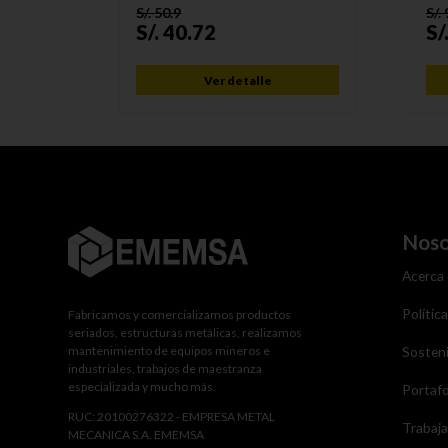
S/.
50.9
S/.
S/.
40.72
S/
Ver detalle
Noso
Acerca
Polític
Fabricamos y comercializamos productos
seriados, estructuras metálicas, realizamos
mantenimiento de equipos mineros e
Sosteni
industriales, trabajos de maestranza
especializada y mucho más.
Portafo
RUC: 20100276322 - EMPRESA METAL
Trabaj
MECANICA S.A. EMEMSA