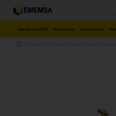
Gas Natural (GN)
Automotriz
Construcción
Gas
Automotriz
Sistema de Freno
Racores Compresi