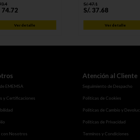
93.4
S/.
47.1
.
74.72
S/.
37.68
Ver detalle
Ver detalle
tros
Atención al Cliente
 de EMEMSA
Seguimiento de Despacho
as y Certificaciones
Politicas de Cookies
bilidad
Politicas de Cambio y Devolu
lio
Politicas de Privacidad
a con Nosotros
Terminos y Condiciones