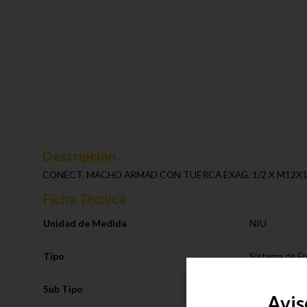
Descripción
CONECT. MACHO ARMAD CON TUERCA EXAG. 1/2 X M12X1
Ficha Técnica
Unidad de Medida
NIU
Tipo
Sistema de F
Sub Tipo
Racores Com
Avis