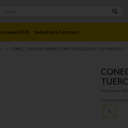
Buscar
 Licuado (GLP)
Industrial & Ferretero
ón
CONECT. MACHO ARMAD CON TUERCA EXAG. 1/2 X M12X1.5
CONE
TUERC
Referencia
:
00
Cantidad Vend
2