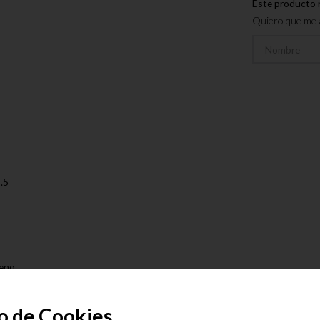
Este producto 
Quiero que me a
.5
reno
presión
o de Cookies