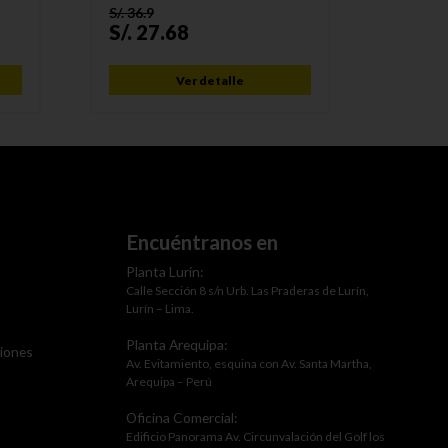
S/.
36.9
S/.
52.2
S/.
27.68
S/.
41
Ver detalle
Encuéntranos en
Planta Lurín:
Calle Sección 8 s/n Urb. Las Praderas de Lurín,
Lurín – Lima.
Planta Arequipa:
ciones
Av. Evitamiento, esquina con Av. Santa Martha,
Arequipa – Perú
Oficina Comercial:
Edificio Panorama Av. Circunvalación del Golf los