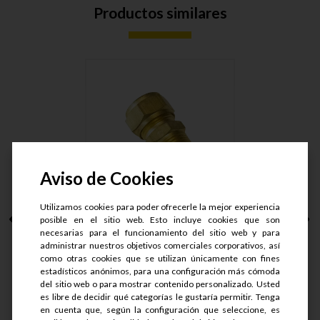
Productos similares
Aviso de Cookies
Utilizamos cookies para poder ofrecerle la mejor experiencia
CONECTOR MACHO
posible en el sitio web. Esto incluye cookies que son
ARMAD LT. T....
necesarias para el funcionamiento del sitio web y para
administrar nuestros objetivos comerciales corporativos, así
como otras cookies que se utilizan únicamente con fines
S/.
50.9
estadísticos anónimos, para una configuración más cómoda
S/.
40.72
del sitio web o para mostrar contenido personalizado. Usted
es libre de decidir qué categorías le gustaría permitir. Tenga
en cuenta que, según la configuración que seleccione, es