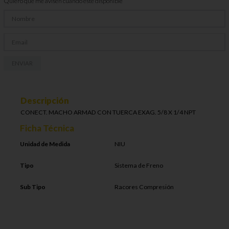
Quiero que me avisen cuando esté disponible
ENVIAR
Descripción
CONECT. MACHO ARMAD CON TUERCA EXAG. 5/8 X 1/4 NPT
Ficha Técnica
Unidad de Medida
NIU
Tipo
Sistema de Freno
Sub Tipo
Racores Compresión