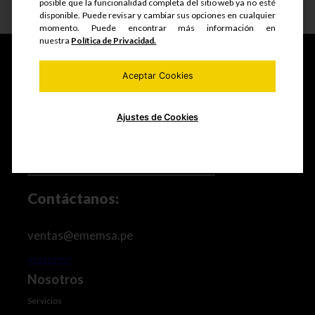
posible que la funcionalidad completa del sitio web ya no esté
Ver detalle
disponible. Puede revisar y cambiar sus opciones en cualquier
momento. Puede encontrar más información en
nuestra
Política de Privacidad.
Aceptar Cookies
Fabricamos y comercializamos productos seriados,
estructuras metálicas, realizamos mantenimiento de
equipos mineros e industriales, trabajos de maestranza
Ajustes de Cookies
especializada y mucho más.
Contáctanos:
ventas@ememsa.pe
952252097
Nosotros
Servicios