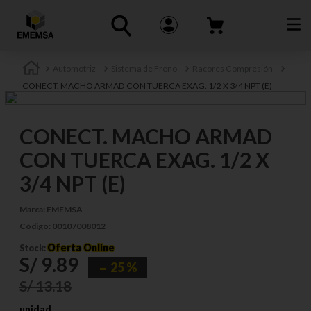
Automotriz
Sistema de Freno
Racores Compresión
CONECT. MACHO ARMAD CON TUERCA EXAG. 1/2 X 3/4 NPT (E)
CONECT. MACHO ARMAD
CON TUERCA EXAG. 1/2 X
3/4 NPT (E)
Marca:
EMEMSA
Código:
00107008012
Oferta Online
Stock:
S/
9
.
89
25 %
S/
13
.
18
unidad