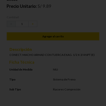
Precio Unitario:
S/
9.89
Cantidad
－
＋
Agregar al carrito
Descripción
CONECT. MACHO ARMAD CON TUERCA EXAG. 1/2 X 3/4 NPT (E)
Ficha Técnica
Unidad de Medida
NIU
Tipo
Sistema de Freno
Sub Tipo
Racores Compresión