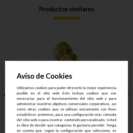
Productos similares
Aviso de Cookies
Utilizamos cookies para poder ofrecerle la mejor experiencia
posible en el sitio web. Esto incluye cookies que son
CONECTOR MACHO
necesarias para el funcionamiento del sitio web y para
ARMAD LT. T....
administrar nuestros objetivos comerciales corporativos, así
como otras cookies que se utilizan únicamente con fines
estadísticos anónimos, para una configuración más cómoda
S/.
50.9
S/.
40.72
del sitio web o para mostrar contenido personalizado. Usted
es libre de decidir qué categorías le gustaría permitir. Tenga
en cuenta que, según la configuración que seleccione, es