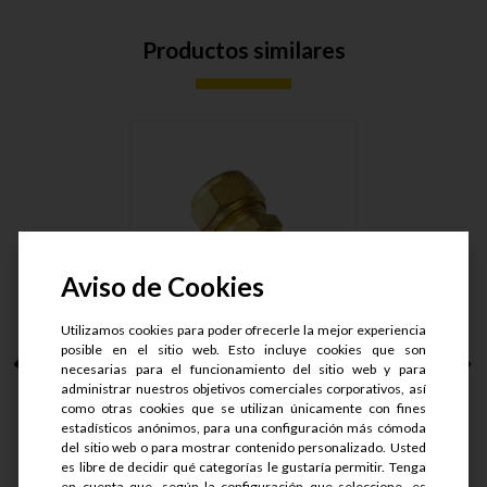
Productos similares
Aviso de Cookies
Utilizamos cookies para poder ofrecerle la mejor experiencia
posible en el sitio web. Esto incluye cookies que son
CONECTOR MACHO
necesarias para el funcionamiento del sitio web y para
ARMAD LT. T....
administrar nuestros objetivos comerciales corporativos, así
como otras cookies que se utilizan únicamente con fines
estadísticos anónimos, para una configuración más cómoda
S/.
50.9
del sitio web o para mostrar contenido personalizado. Usted
S/.
40.72
es libre de decidir qué categorías le gustaría permitir. Tenga
en cuenta que, según la configuración que seleccione, es