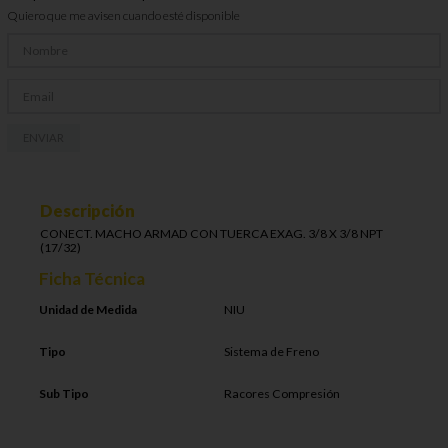
Quiero que me avisen cuando esté disponible
ENVIAR
Descripción
CONECT. MACHO ARMAD CON TUERCA EXAG. 3/8 X 3/8 NPT
(17/32)
Ficha Técnica
Unidad de Medida
NIU
Tipo
Sistema de Freno
Sub Tipo
Racores Compresión