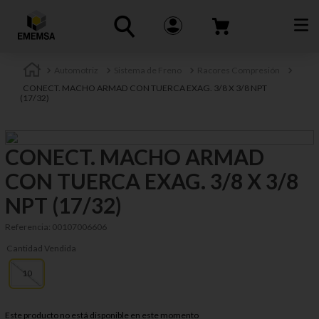
Automotriz
Sistema de Freno
Racores Compresión
CONECT. MACHO ARMAD CON TUERCA EXAG. 3/8 X 3/8 NPT
(17/32)
CONECT. MACHO ARMAD
CON TUERCA EXAG. 3/8 X 3/8
NPT (17/32)
Referencia
:
00107006606
Cantidad Vendida
10
Este producto no está disponible en este momento