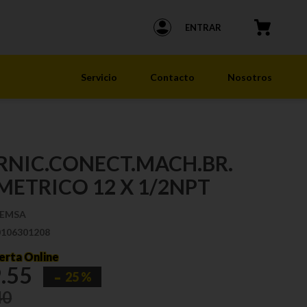
ENTRAR
Servicio
Contacto
Nosotros
RNIC.CONECT.MACH.BR.
METRICO 12 X 1/2NPT
EMSA
0106301208
erta Online
9
.
55
25 %
40