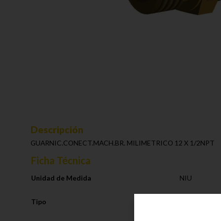
Descripción
GUARNIC.CONECT.MACH.BR. MILIMETRICO 12 X 1/2NPT
Ficha Técnica
Unidad de Medida
NIU
Tipo
Sistema de F