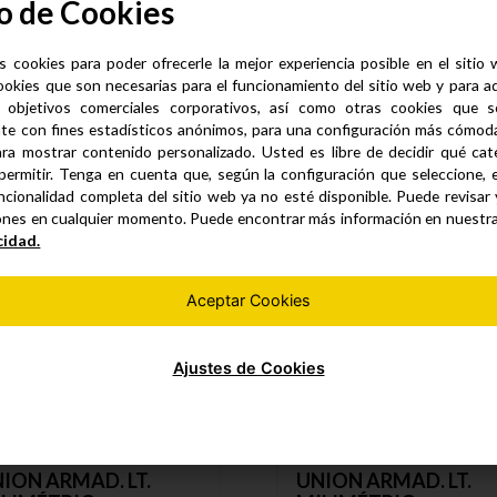
o de Cookies
presión
s cookies para poder ofrecerle la mejor experiencia posible en el sitio
ookies que son necesarias para el funcionamiento del sitio web y para a
 objetivos comerciales corporativos, así como otras cookies que se
te con fines estadísticos anónimos, para una configuración más cómoda 
Productos similares
ra mostrar contenido personalizado. Usted es libre de decidir qué cate
permitir. Tenga en cuenta que, según la configuración que seleccione, 
ncionalidad completa del sitio web ya no esté disponible. Puede revisar
ones en cualquier momento. Puede encontrar más información en nuestr
cidad.
Aceptar Cookies
Ajustes de Cookies
ION ARMAD. LT.
UNION ARMAD. LT.