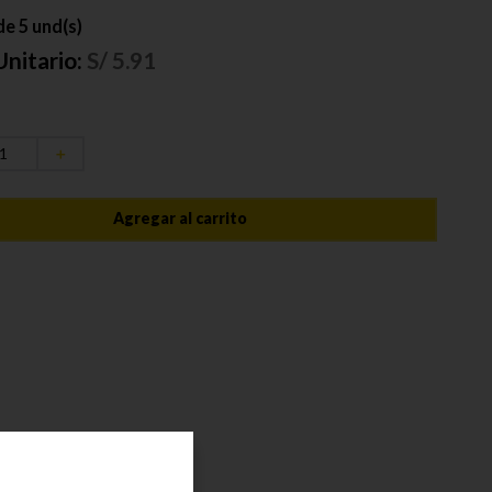
e 5 und(s)
Unitario:
S/
5.91
＋
Agregar al carrito