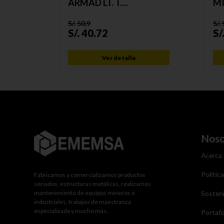
ARMAD LT. T....
MI
S/.
50.9
S/.
S/.
40.72
S/
Ver detalle
Noso
Acerca
Polític
Fabricamos y comercializamos productos
seriados, estructuras metálicas, realizamos
mantenimiento de equipos mineros e
Sosteni
industriales, trabajos de maestranza
especializada y mucho más.
Portafo