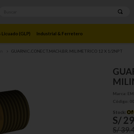
Buscar
 Licuado (GLP)
Industrial & Ferretero
ón
GUARNIC.CONECT.MACH.BR. MILIMETRICO 12 X 1/2NPT
GUA
MILI
Marca:
EM
Código:
0
Of
Stock:
S/
2
S/
39
.