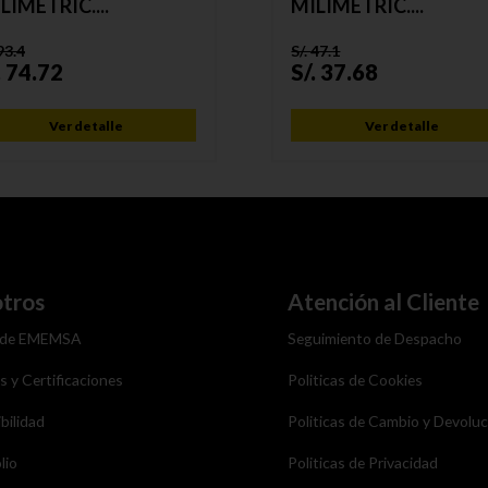
LIMÉTRIC....
MILIMÉTRIC....
93.4
S/.
47.1
.
74.72
S/.
37.68
Ver detalle
Ver detalle
tros
Atención al Cliente
 de EMEMSA
Seguimiento de Despacho
as y Certificaciones
Politicas de Cookies
bilidad
Politicas de Cambio y Devolu
lio
Politicas de Privacidad