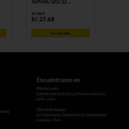
ARMAD Ø5/32....
LT. TU
S/.
36.9
S/.
52.2
S/.
27.68
S/.
41
Ver detalle
Encuéntranos en
Planta Lurín:
Calle Sección 8 s/n Urb. Las Praderas de Lurín,
Lurín – Lima.
Planta Arequipa:
ciones
Av. Evitamiento, esquina con Av. Santa Martha,
Arequipa – Perú