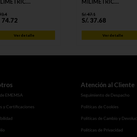
LIMÉTRIC....
MILIMÉTRIC....
93.4
S/.
47.1
.
74.72
S/.
37.68
Ver detalle
Ver detalle
tros
Atención al Cliente
 de EMEMSA
Seguimiento de Despacho
as y Certificaciones
Politicas de Cookies
bilidad
Politicas de Cambio y Devolu
lio
Politicas de Privacidad