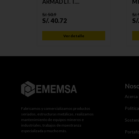
ARMAD LT. T....
MI
S/.
50.9
S/.
S/.
40.72
S/
Ver detalle
Noso
Acerca
Polític
Fabricamos y comercializamos productos
seriados, estructuras metálicas, realizamos
mantenimiento de equipos mineros e
Sosteni
industriales, trabajos de maestranza
especializada y mucho más.
Portafo