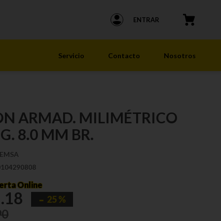
ENTRAR
Servicio
Contacto
Nosotros
ON ARMAD. MILIMÉTRICO
. 8.0 MM BR.
EMSA
0104290808
erta Online
6
.
18
25 %
90