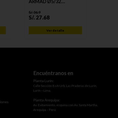
ARMAD Ø5/32....
LT. TU
S/.
36.9
S/.
52.2
S/.
27.68
S/.
41
Ver detalle
Encuéntranos en
Planta Lurín:
Calle Sección 8 s/n Urb. Las Praderas de Lurín,
Lurín – Lima.
Planta Arequipa:
ciones
Av. Evitamiento, esquina con Av. Santa Martha,
Arequipa – Perú