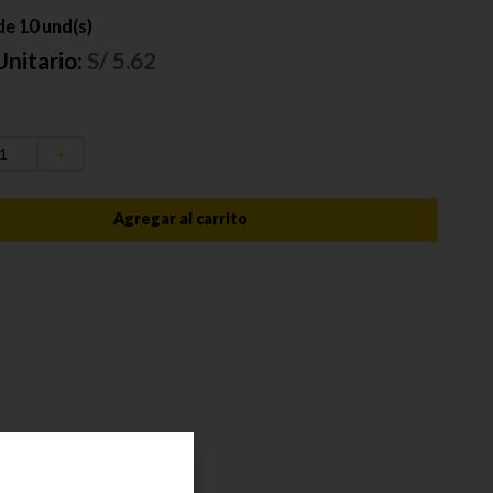
e 10 und(s)
Unitario:
S/
5.62
＋
Agregar al carrito