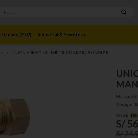
Buscar
 Licuado (GLP)
Industrial & Ferretero
ón
UNION ARMAD. MILIMÉTRICO MANG. 8.0 MM BR.
UNI
MANG
Marca:
EM
Código:
0
Of
Stock:
S/
5
S/
74
.