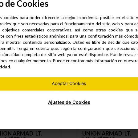
o de Cookies
presión
s cookies para poder ofrecerle la mejor experiencia posible en el sitio
ookies que son necesarias para el funcionamiento del sitio web y para a
 objetivos comerciales corporativos, así como otras cookies que se
te con fines estadísticos anónimos, para una configuración más cómoda 
Productos similares
ra mostrar contenido personalizado. Usted es libre de decidir qué cate
permitir. Tenga en cuenta que, según la configuración que seleccione, 
ncionalidad completa del sitio web ya no esté disponible. Puede revisar
ones en cualquier momento. Puede encontrar más información en nuestr
cidad.
Aceptar Cookies
Ajustes de Cookies
ION ARMAD. LT.
UNION ARMAD. LT.