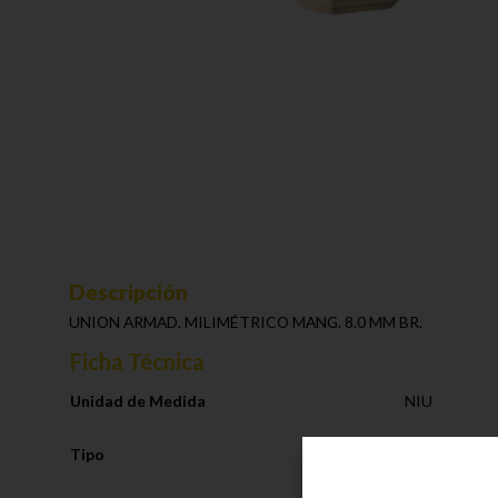
Descripción
UNION ARMAD. MILIMÉTRICO MANG. 8.0 MM BR.
Ficha Técnica
Unidad de Medida
NIU
Tipo
Sistema de F