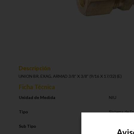
Descripción
UNION BR. EXAG. ARMAD 3/8" X 3/8" (9/16 X 17/32) (E)
Ficha Técnica
Unidad de Medida
NIU
Tipo
Sistema de F
Sub Tipo
Racores Com
Avis