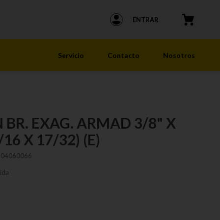
ENTRAR
Servicio
Contacto
Nosotros
 BR. EXAG. ARMAD 3/8" X
/16 X 17/32) (E)
104060066
ida