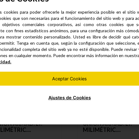
s cookies para poder ofrecerle la mejor experiencia posible en el sitio
ookies que son necesarias para el funcionamiento del sitio web y para a
 objetivos comerciales corporativos, así como otras cookies que se
Productos similares
te con fines estadísticos anónimos, para una configuración más cómoda 
ra mostrar contenido personalizado. Usted es libre de decidir qué cate
permitir. Tenga en cuenta que, según la configuración que seleccione, 
ncionalidad completa del sitio web ya no esté disponible. Puede revisar
ones en cualquier momento. Puede encontrar más información en nuestr
cidad.
Aceptar Cookies
Ajustes de Cookies
ION ARMAD. LT.
UNION ARMAD. LT.
LIMÉTRIC....
MILIMÉTRIC....