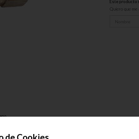
Este producto 
Quiero que me a
reno
presión
o de Cookies