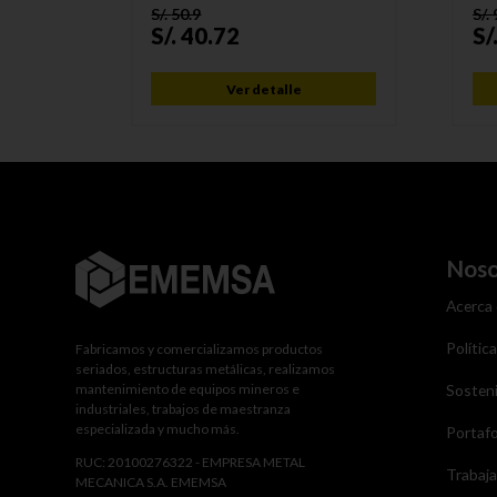
S/.
50.9
S/.
S/.
40.72
S/
Ver detalle
Noso
Acerca
Polític
Fabricamos y comercializamos productos
seriados, estructuras metálicas, realizamos
mantenimiento de equipos mineros e
Sosteni
industriales, trabajos de maestranza
especializada y mucho más.
Portafo
RUC: 20100276322 - EMPRESA METAL
Trabaj
MECANICA S.A. EMEMSA