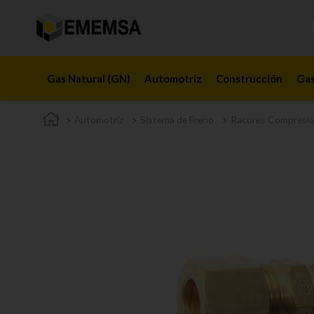
Gas Natural (GN)
Automotriz
Construcción
Gas
Automotriz
Sistema de Freno
Racores Compresi