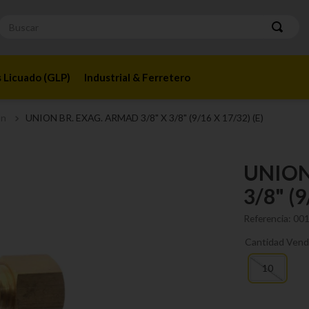
Buscar
 Licuado (GLP)
Industrial & Ferretero
ón
UNION BR. EXAG. ARMAD 3/8" X 3/8" (9/16 X 17/32) (E)
UNION
3/8" (9
Referencia
:
00
Cantidad Vend
10