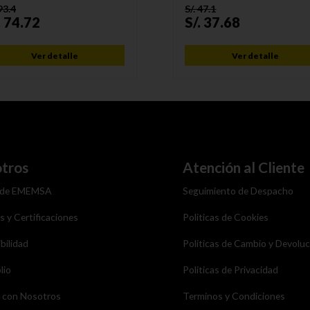
93.4
S/.
47.1
.
74.72
S/.
37.68
Ver detalle
Ver detalle
tros
Atención al Cliente
 de EMEMSA
Seguimiento de Despacho
as y Certificaciones
Politicas de Cookies
bilidad
Politicas de Cambio y Devolu
lio
Politicas de Privacidad
a con Nosotros
Terminos y Condiciones