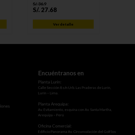
S/.
36.9
S/.
52.2
S/.
27.68
S/.
41
Ver detalle
Encuéntranos en
Planta Lurín:
Calle Sección 8 s/n Urb. Las Praderas de Lurín,
Lurín – Lima.
Planta Arequipa:
ciones
Av. Evitamiento, esquina con Av. Santa Martha,
Arequipa – Perú
Oficina Comercial:
Edificio Panorama Av. Circunvalación del Golf los