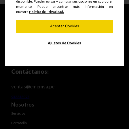
disponible. Puede revisar y cambiar sus opciones en cualquier
momento. Puede encontrar más información en
nuestra
Política de Privacidad.
Aceptar Cookies
Fabricamos y comercializamos productos seriados,
estructuras metálicas, realizamos mantenimiento de
equipos mineros e industriales, trabajos de maestranza
especializada y mucho más.
Ajustes de Cookies
Contáctanos:
ventas@ememsa.pe
952252097
Nosotros
Servicios
Portafolio