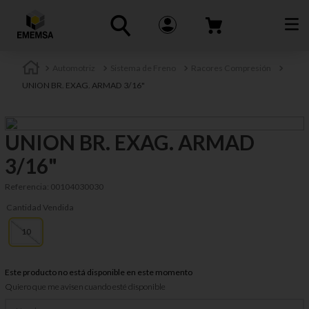
Automotriz
Sistema de Freno
Racores Compresión
UNION BR. EXAG. ARMAD 3/16"
UNION BR. EXAG. ARMAD
3/16"
Referencia
:
00104030030
Cantidad Vendida
10
Este producto no está disponible en este momento
Quiero que me avisen cuando esté disponible