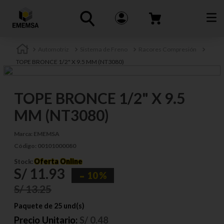
Automotriz
Sistema de Freno
Racores Compresión
TOPE BRONCE 1/2" X 9.5 MM (NT3080)
TOPE BRONCE 1/2" X 9.5
MM (NT3080)
Marca:
EMEMSA
Código:
00101000080
Oferta Online
Stock:
S/
11
.
93
10 %
S/
13
.
25
Paquete de 25 und(s)
Precio Unitario:
S/
0.48