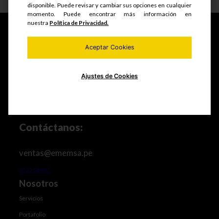
disponible. Puede revisar y cambiar sus opciones en cualquier
momento. Puede encontrar más información en
nuestra
Política de Privacidad.
Aceptar Cookies
Fabricamos y comercializamos productos seriados,
estructuras metálicas, realizamos mantenimiento de
equipos mineros e industriales, trabajos de maestranza
Ajustes de Cookies
especializada y mucho más.
Contáctanos:
ventas@ememsa.pe
952252097
Nosotros
Servicios
Portafolio