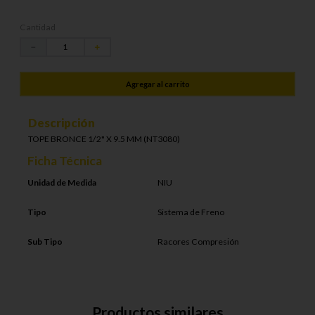
Cantidad
－
＋
Agregar al carrito
Descripción
TOPE BRONCE 1/2" X 9.5 MM (NT3080)
Ficha Técnica
Unidad de Medida
NIU
Tipo
Sistema de Freno
Sub Tipo
Racores Compresión
Productos similares