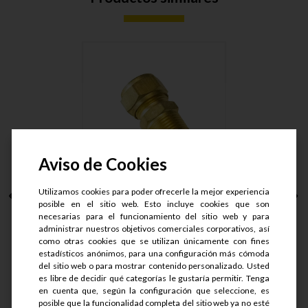
Aviso de Cookies
Utilizamos cookies para poder ofrecerle la mejor experiencia
CONECTOR MACHO
posible en el sitio web. Esto incluye cookies que son
ARMAD LT. T....
necesarias para el funcionamiento del sitio web y para
administrar nuestros objetivos comerciales corporativos, así
como otras cookies que se utilizan únicamente con fines
S/.
50.9
estadísticos anónimos, para una configuración más cómoda
S/.
40.72
del sitio web o para mostrar contenido personalizado. Usted
es libre de decidir qué categorías le gustaría permitir. Tenga
en cuenta que, según la configuración que seleccione, es
Ver detalle
posible que la funcionalidad completa del sitio web ya no esté