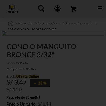
Automotriz
Sistema de Freno
Racores Compresión
CONO O MANGUITO BRONCE 5/32"
CONO O MANGUITO
BRONCE 5/32"
Marca:
EMEMSA
Código:
00100000025
Oferta Online
Stock:
S/
3
.
47
23 %
S/
4
.
50
Paquete de 25 und(s)
Precio Unitario:
S/
0.14