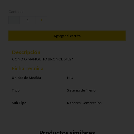
Cantidad
－
＋
Agregar al carrito
Descripción
CONO O MANGUITO BRONCE 5/32"
Ficha Técnica
Unidad de Medida
NIU
Tipo
Sistema de Freno
Sub Tipo
Racores Compresión
Productos similares