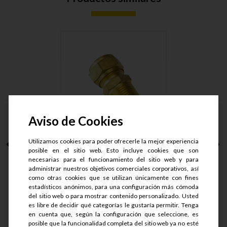
Aviso de Cookies
Utilizamos cookies para poder ofrecerle la mejor experiencia
CONECTOR MACHO
posible en el sitio web. Esto incluye cookies que son
ARMAD LT. T....
necesarias para el funcionamiento del sitio web y para
administrar nuestros objetivos comerciales corporativos, así
como otras cookies que se utilizan únicamente con fines
S/.
50.9
estadísticos anónimos, para una configuración más cómoda
S/.
40.72
del sitio web o para mostrar contenido personalizado. Usted
es libre de decidir qué categorías le gustaría permitir. Tenga
en cuenta que, según la configuración que seleccione, es
Ver detalle
posible que la funcionalidad completa del sitio web ya no esté