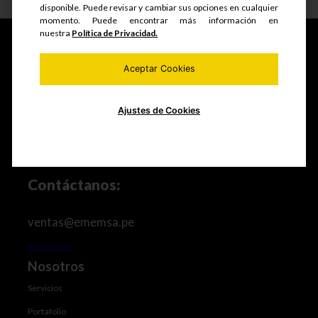
disponible. Puede revisar y cambiar sus opciones en cualquier
momento. Puede encontrar más información en
nuestra
Política de Privacidad.
Aceptar Cookies
Fabricamos y comercializamos productos seriados,
estructuras metálicas, realizamos mantenimiento de
equipos mineros e industriales, trabajos de maestranza
Ajustes de Cookies
especializada y mucho más.
Contáctanos:
ventas@ememsa.pe
952252097
Nosotros
Servicios
Portafolio