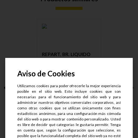
REPART. BR. LIQUIDO
FRENO V....
Aviso de Cookies
Utilizamos cookies para poder ofrecerle la mejor experiencia
posible en el sitio web. Esto incluye cookies que son
S/.
33.45
necesarias para el funcionamiento del sitio web y para
S/.
26.76
administrar nuestros objetivos comerciales corporativos, así
como otras cookies que se utilizan únicamente con fines
estadísticos anónimos, para una configuración más cómoda
del sitio web o para mostrar contenido personalizado. Usted
es libre de decidir qué categorías le gustaría permitir. Tenga
en cuenta que, según la configuración que seleccione, es
Ver detalle
posible que la funcionalidad completa del sitio web ya no esté