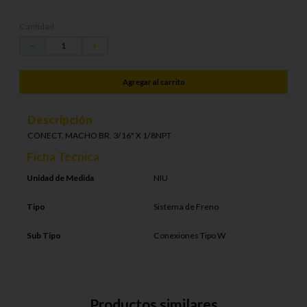
Cantidad
－
＋
Agregar al carrito
Descripción
CONECT. MACHO BR. 3/16" X 1/8NPT
Ficha Técnica
Unidad de Medida
NIU
Tipo
Sistema de Freno
Sub Tipo
Conexiones Tipo W
Productos similares