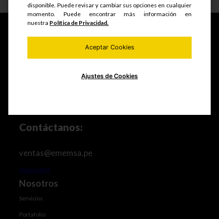
disponible. Puede revisar y cambiar sus opciones en cualquier
momento. Puede encontrar más información en
nuestra
Política de Privacidad.
Aceptar Cookies
Fabricamos y comercializamos productos seriados,
estructuras metálicas, realizamos mantenimiento de
equipos mineros e industriales, trabajos de maestranza
Ajustes de Cookies
especializada y mucho más.
Contáctanos:
ventas@ememsa.pe
952252097
Nosotros
Servicios
Portafolio