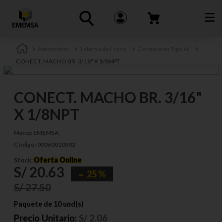
Automotriz
Sistema de Freno
Conexiones Tipo W
CONECT. MACHO BR. 3/16" X 1/8NPT
CONECT. MACHO BR. 3/16"
X 1/8NPT
Marca:
EMEMSA
Código:
00060010302
Oferta Online
Stock:
S/
20
.
63
25 %
S/
27
.
50
Paquete de 10 und(s)
Precio Unitario:
S/
2.06