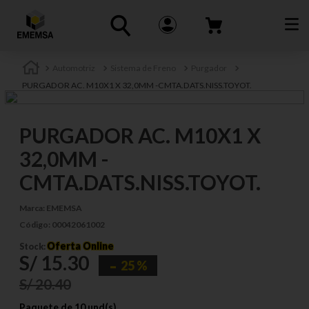
Automotriz
Sistema de Freno
Purgador
PURGADOR AC. M10X1 X 32,0MM -CMTA.DATS.NISS.TOYOT.
PURGADOR AC. M10X1 X
32,0MM -
CMTA.DATS.NISS.TOYOT.
Marca:
EMEMSA
Código:
00042061002
Oferta Online
Stock:
S/
15
.
30
25 %
S/
20
.
40
Paquete de 10 und(s)