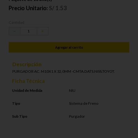
Precio Unitario:
S/
1.53
Cantidad
－
＋
Agregar al carrito
Descripción
PURGADOR AC. M10X1 X 32,0MM -CMTA.DATS.NISS.TOYOT.
Ficha Técnica
Unidad de Medida
NIU
Tipo
Sistema de Freno
Sub Tipo
Purgador