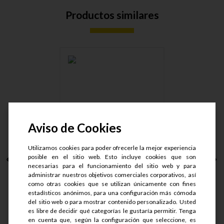
Productos similares
PURGADOR AC.
M10X1,25 X 32,....
Aviso de Cookies
Utilizamos cookies para poder ofrecerle la mejor experiencia
posible en el sitio web. Esto incluye cookies que son
necesarias para el funcionamiento del sitio web y para
S/.
23.6
S/.
17.7
administrar nuestros objetivos comerciales corporativos, así
como otras cookies que se utilizan únicamente con fines
estadísticos anónimos, para una configuración más cómoda
del sitio web o para mostrar contenido personalizado. Usted
es libre de decidir qué categorías le gustaría permitir. Tenga
en cuenta que, según la configuración que seleccione, es