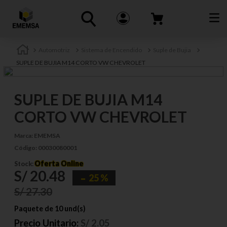
Automotriz
Sistema de Encendido
Suple de Bujia
SUPLE DE BUJIA M14 CORTO VW CHEVROLET
SUPLE DE BUJIA M14
CORTO VW CHEVROLET
Marca:
EMEMSA
Código:
00030080001
Oferta Online
Stock:
S/
20
.
48
25 %
S/
27
.
30
Paquete de 10 und(s)
Precio Unitario:
S/
2.05