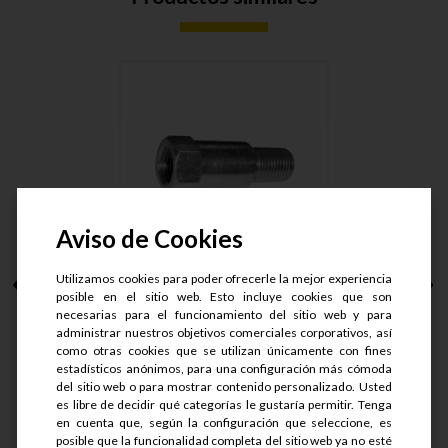
Aviso de Cookies
Utilizamos cookies para poder ofrecerle la mejor experiencia
SUPLE DE BUJIA M-12
posible en el sitio web. Esto incluye cookies que son
LARGO (....
necesarias para el funcionamiento del sitio web y para
administrar nuestros objetivos comerciales corporativos, así
como otras cookies que se utilizan únicamente con fines
S/.
37.3
estadísticos anónimos, para una configuración más cómoda
S/.
29.84
del sitio web o para mostrar contenido personalizado. Usted
es libre de decidir qué categorías le gustaría permitir. Tenga
en cuenta que, según la configuración que seleccione, es
Ver detalle
posible que la funcionalidad completa del sitio web ya no esté