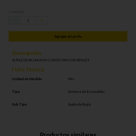
Cantidad
－
＋
Agregar al carrito
Descripción
SUPLE DE BUJIA M14 CORTO VW CHEVROLET
Ficha Técnica
Unidad de Medida
NIU
Tipo
Sistema de Encendido
Sub Tipo
Suple de Bujia
Productos similares