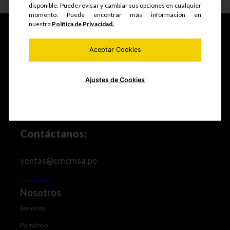
disponible. Puede revisar y cambiar sus opciones en cualquier
momento. Puede encontrar más información en
nuestra
Política de Privacidad.
Aceptar Cookies
Fabricamos y comercializamos productos seriados,
estructuras metálicas, realizamos mantenimiento de
equipos mineros e industriales, trabajos de maestranza
Ajustes de Cookies
especializada y mucho más.
Contáctanos:
ventas@ememsa.pe
952252097
Nosotros
Servicios
Portafolio