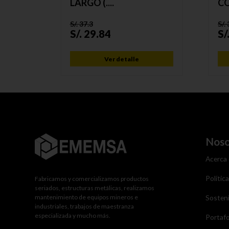
LARGO (....
CO
S/.
37.3
S/.
S/.
29.84
S/
Ver detalle
Noso
Acerca
Polític
Fabricamos y comercializamos productos
seriados, estructuras metálicas, realizamos
mantenimiento de equipos mineros e
Sosteni
industriales, trabajos de maestranza
especializada y mucho más.
Portafo