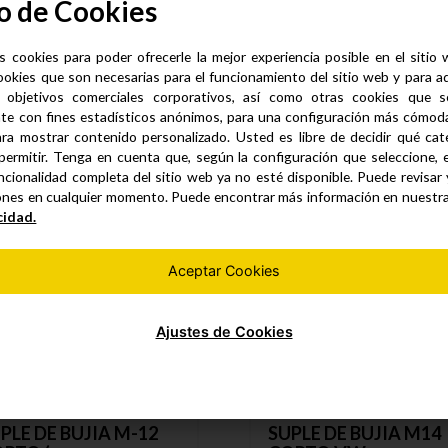
o de Cookies
a
s cookies para poder ofrecerle la mejor experiencia posible en el sitio
ookies que son necesarias para el funcionamiento del sitio web y para a
 objetivos comerciales corporativos, así como otras cookies que se
te con fines estadísticos anónimos, para una configuración más cómoda 
Productos similares
ra mostrar contenido personalizado. Usted es libre de decidir qué cate
permitir. Tenga en cuenta que, según la configuración que seleccione, 
ncionalidad completa del sitio web ya no esté disponible. Puede revisar
ones en cualquier momento. Puede encontrar más información en nuestr
cidad.
Aceptar Cookies
Ajustes de Cookies
PLE DE BUJIA M-12
SUPLE DE BUJIA M14