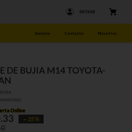
ENTRAR
Servicio
Contacto
Nosotros
E DE BUJIA M14 TOYOTA-
SAN
EMSA
0030050001
erta Online
0
.
33
25 %
10