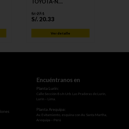
TOYOTA-N....
LARGO
S/.
27.1
S/.
32.9
S/.
20.33
S/.
24
Ver detalle
Encuéntranos en
Planta Lurín:
Calle Sección 8 s/n Urb. Las Praderas de Lurín,
Lurín – Lima.
Planta Arequipa:
ciones
Av. Evitamiento, esquina con Av. Santa Martha,
Arequipa – Perú