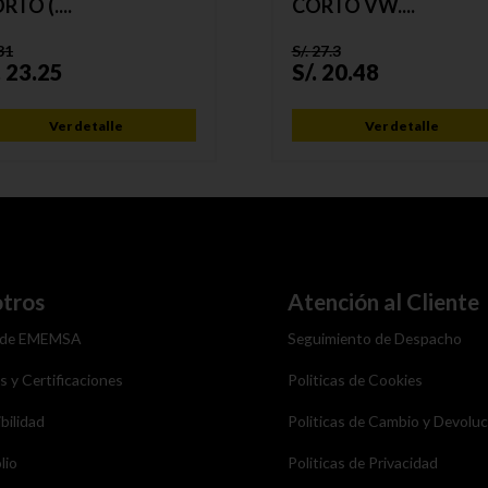
RTO (....
CORTO VW....
31
S/.
27.3
.
23.25
S/.
20.48
Ver detalle
Ver detalle
tros
Atención al Cliente
 de EMEMSA
Seguimiento de Despacho
as y Certificaciones
Politicas de Cookies
bilidad
Politicas de Cambio y Devolu
lio
Politicas de Privacidad