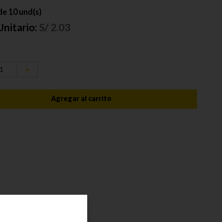
e 10 und(s)
Unitario:
S/
2.03
＋
Agregar al carrito