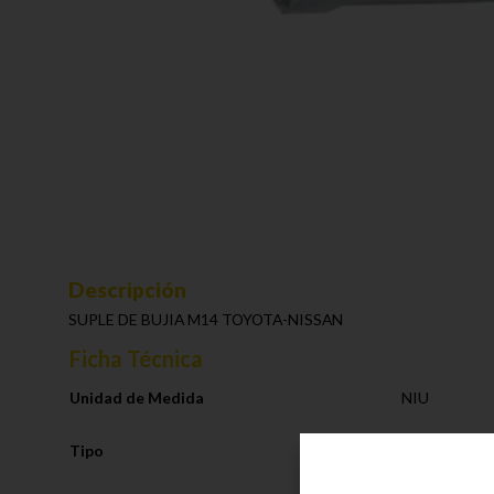
Descripción
SUPLE DE BUJIA M14 TOYOTA-NISSAN
Ficha Técnica
Unidad de Medida
NIU
Tipo
Sistema de E