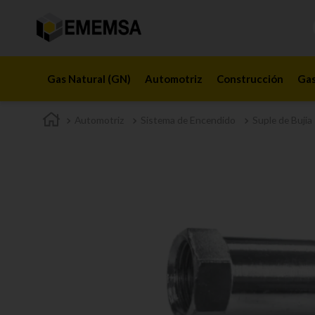
Gas Natural (GN)
Automotriz
Construcción
Gas
Automotriz
Sistema de Encendido
Suple de Bujia