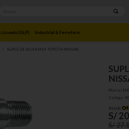
Buscar
 Licuado (GLP)
Industrial & Ferretero
SUPLE DE BUJIA M14 TOYOTA-NISSAN
SUPL
NIS
Marca:
EM
Código:
0
Of
Stock:
S/
2
S/
27
.