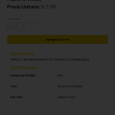
Precio Unitario:
S/
1.90
Cantidad
－
＋
Agregar al carrito
Descripción
TAPON CARTER DAEWOO TICO M14X1.5 C/ARANDELA
Ficha Técnica
Unidad de Medida
NIU
Tipo
Accesorios Motor
Sub Tipo
Tapon Carter