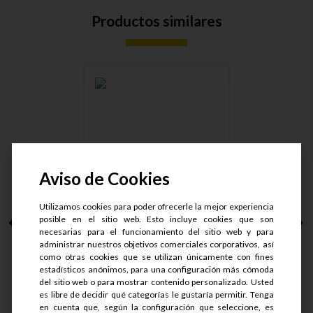
Productos similares
TAPON CARTER
VOLVO M22X1.5X....
Aviso de Cookies
Utilizamos cookies para poder ofrecerle la mejor experiencia
posible en el sitio web. Esto incluye cookies que son
necesarias para el funcionamiento del sitio web y para
S/.
24.1
S/.
18.08
administrar nuestros objetivos comerciales corporativos, así
como otras cookies que se utilizan únicamente con fines
estadísticos anónimos, para una configuración más cómoda
del sitio web o para mostrar contenido personalizado. Usted
es libre de decidir qué categorías le gustaría permitir. Tenga
en cuenta que, según la configuración que seleccione, es