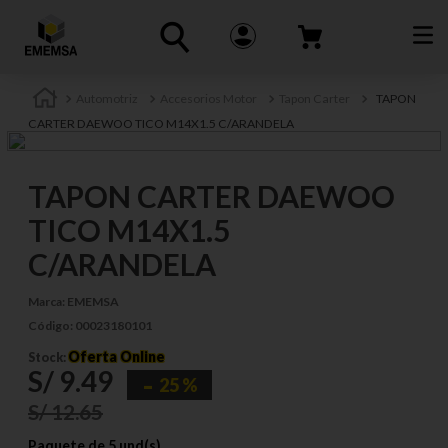
Automotriz
Accesorios Motor
Tapon Carter
TAPON
CARTER DAEWOO TICO M14X1.5 C/ARANDELA
TAPON CARTER DAEWOO
TICO M14X1.5
C/ARANDELA
Marca:
EMEMSA
Código:
00023180101
Oferta Online
Stock:
S/
9
.
49
25 %
S/
12
.
65
Paquete de 5 und(s)