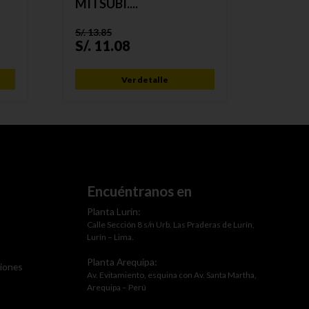
MITSUBI....
VW PA
S/.
13.85
S/.
13.6
S/.
11.08
S/.
10
Ver detalle
Encuéntranos en
Planta Lurín:
Calle Sección 8 s/n Urb. Las Praderas de Lurín,
Lurín – Lima.
Planta Arequipa:
ciones
Av. Evitamiento, esquina con Av. Santa Martha,
Arequipa – Perú