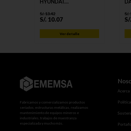
HYUNDAI....
DA
S/.
13.42
S/.
S/.
10.07
S/
Ver detalle
Noso
Acerca
Polític
Fabricamos y comercializamos productos
seriados, estructuras metálicas, realizamos
mantenimiento de equipos mineros e
Sosteni
industriales, trabajos de maestranza
especializada y mucho más.
Portafo