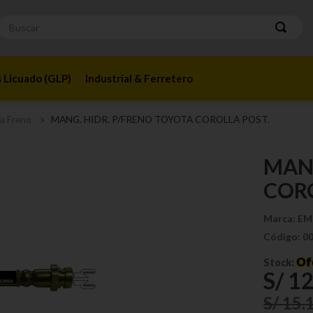
Buscar
 Licuado (GLP)
Industrial & Ferretero
a Freno
MANG. HIDR. P/FRENO TOYOTA COROLLA POST.
MANG
CORO
Marca:
EM
Código:
0
Of
Stock:
S/
1
S/
15
.