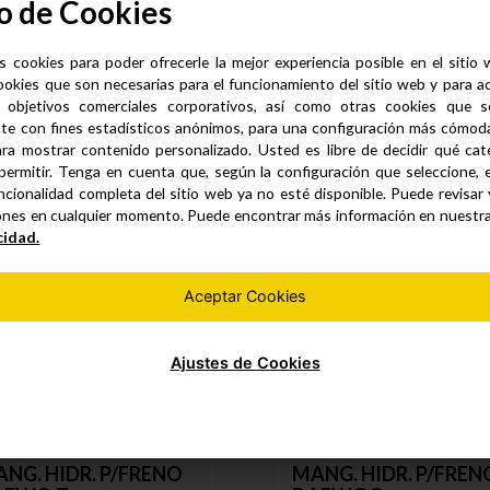
o de Cookies
ráulica Freno
s cookies para poder ofrecerle la mejor experiencia posible en el sitio
ookies que son necesarias para el funcionamiento del sitio web y para a
 objetivos comerciales corporativos, así como otras cookies que se
te con fines estadísticos anónimos, para una configuración más cómoda 
Productos similares
ra mostrar contenido personalizado. Usted es libre de decidir qué cate
permitir. Tenga en cuenta que, según la configuración que seleccione, 
ncionalidad completa del sitio web ya no esté disponible. Puede revisar
ones en cualquier momento. Puede encontrar más información en nuestr
cidad.
Aceptar Cookies
Ajustes de Cookies
NG. HIDR. P/FRENO
MANG. HIDR. P/FREN