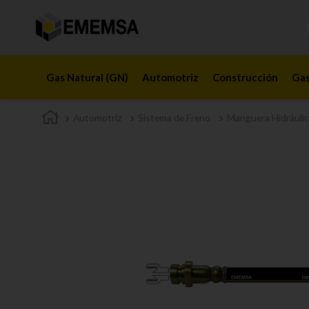
Gas Natural (GN)
Automotriz
Construcción
Gas
Automotriz
Sistema de Freno
Manguera Hidráulic