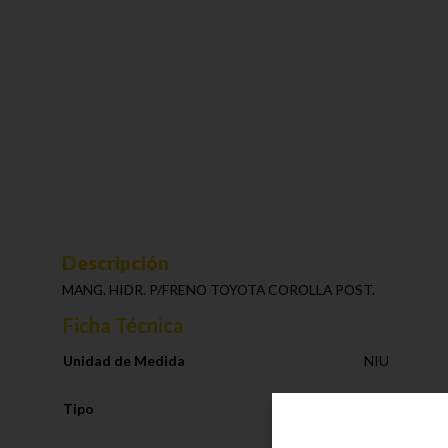
Descripción
MANG. HIDR. P/FRENO TOYOTA COROLLA POST.
Ficha Técnica
Unidad de Medida
NIU
Tipo
Sistema de F