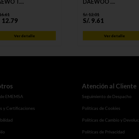
EWO T....
DAEWOO ....
16.61
S/.
12.01
.
12.79
S/.
9.61
Ver detalle
Ver detalle
tros
Atención al Cliente
 de EMEMSA
Seguimiento de Despacho
as y Certificaciones
Politicas de Cookies
bilidad
Politicas de Cambio y Devolu
lio
Politicas de Privacidad