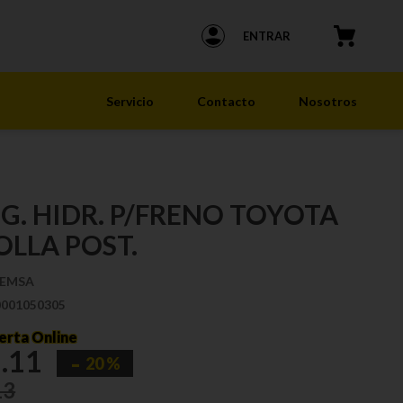
ENTRAR
Servicio
Contacto
Nosotros
. HIDR. P/FRENO TOYOTA
LLA POST.
EMSA
0001050305
erta Online
2
.
11
20 %
13