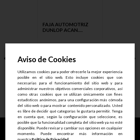
FAJA AUTOMOTRIZ
DUNLOP ACAN....
Aviso de Cookies
S/.
8.65
S/.
6.49
Utilizamos cookies para poder ofrecerle la mejor experiencia
posible en el sitio web. Esto incluye cookies que son
necesarias para el funcionamiento del sitio web y para
administrar nuestros objetivos comerciales corporativos, así
como otras cookies que se utilizan únicamente con fines
estadísticos anónimos, para una configuración más cómoda
Ver detalle
del sitio web o para mostrar contenido personalizado. Usted
es libre de decidir qué categorías le gustaría permitir. Tenga
en cuenta que, según la configuración que seleccione, es
posible que la funcionalidad completa del sitio web ya no esté
disponible. Puede revisar y cambiar sus opciones en cualquier
momento. Puede encontrar más información en
nuestra
Política de Privacidad.