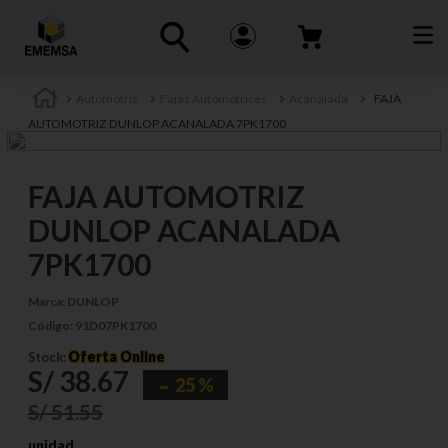
Automotriz
Fajas Automotrices
Acanalada
FAJA
AUTOMOTRIZ DUNLOP ACANALADA 7PK1700
FAJA AUTOMOTRIZ
DUNLOP ACANALADA
7PK1700
Marca:
DUNLOP
Código:
91D07PK1700
Oferta Online
Stock:
S/
38
.
67
25 %
S/
51
.
55
unidad