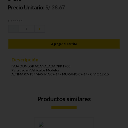
Precio Unitario:
S/
38.67
Cantidad
－
＋
Agregar al carrito
Descripción
FAJA DUNLOP ACANALADA 7PK1700
Para uso en Vehículos Modelos:
ALTIMA 07-13 / MAXIMA 09-14 / MURANO 09-14 / CIVIC 12-15
Productos similares