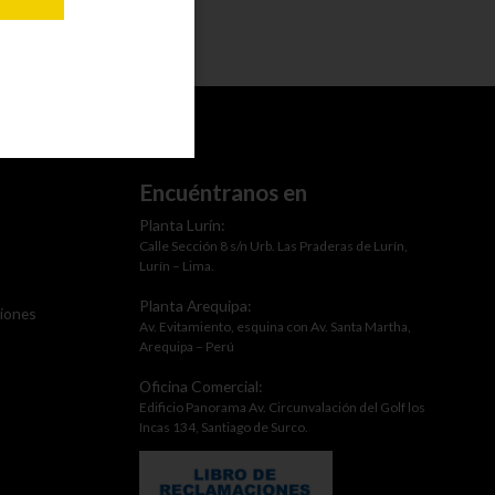
Encuéntranos en
Planta Lurín:
Calle Sección 8 s/n Urb. Las Praderas de Lurín,
Lurín – Lima.
Planta Arequipa:
ciones
Av. Evitamiento, esquina con Av. Santa Martha,
Arequipa – Perú
Oficina Comercial:
Edificio Panorama Av. Circunvalación del Golf los
Incas 134, Santiago de Surco.