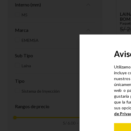
Interno (mm)
LAIN
M5
BOMB
Paquet
S/
2
Marca
S/
1
EMEMSA
Avis
Sub Tipo
Laina
Utilizamo
incluye c
nuestros
Tipo
únicamen
web o pa
Sistema de Inyección
gustaría 
que la fu
Rangos de precio
sus opci
de Priva
S/ 6.00
–
S/ 20.00