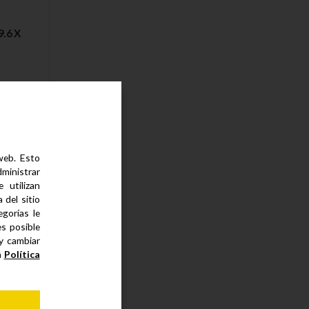
.6 X
 web. Esto
dministrar
 utilizan
del sitio
gorías le
es posible
 y cambiar
a
Política