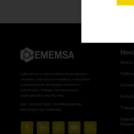
Noso
Acerca
Polític
Fabricamos y comercializamos productos
seriados, estructuras metálicas, realizamos
mantenimiento de equipos mineros e
Sosteni
industriales, trabajos de maestranza
especializada y mucho más.
Portafo
RUC: 20100276322 - EMPRESA METAL
Trabaj
MECANICA S.A. EMEMSA
Seguri
Ocupac