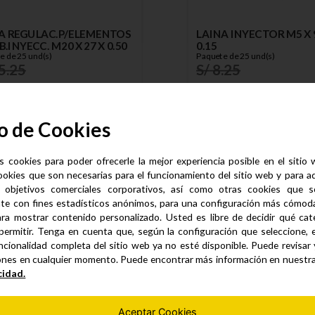
A REGULAC.P/ELEMENTOS
LAINA INYECTOR M5 X 9
.INYECC. M20 X 27 X 0.50
0.15
e de 25 und(s)
Paquete de 25 und(s)
5
.
25
S/
8
.
25
8
.
94
S/
6
.
19
Agregar al carrito
Agregar al carrito
o de Cookies
s cookies para poder ofrecerle la mejor experiencia posible en el sitio
ookies que son necesarias para el funcionamiento del sitio web y para a
 objetivos comerciales corporativos, así como otras cookies que se
te con fines estadísticos anónimos, para una configuración más cómoda 
ra mostrar contenido personalizado. Usted es libre de decidir qué cate
permitir. Tenga en cuenta que, según la configuración que seleccione, 
ncionalidad completa del sitio web ya no esté disponible. Puede revisar
ones en cualquier momento. Puede encontrar más información en nuestr
cidad.
Aceptar Cookies