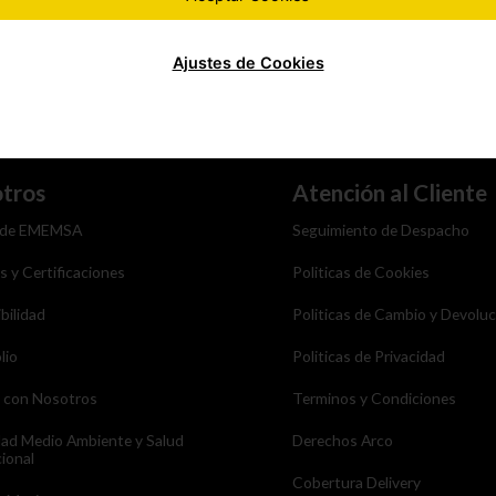
Ajustes de Cookies
tros
Atención al Cliente
 de EMEMSA
Seguimiento de Despacho
as y Certificaciones
Politicas de Cookies
bilidad
Politicas de Cambio y Devolu
lio
Politicas de Privacidad
a con Nosotros
Terminos y Condiciones
dad Medio Ambiente y Salud
Derechos Arco
ional
Cobertura Delivery