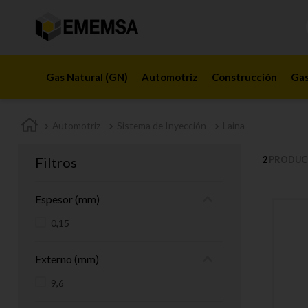
Gas Natural (GN)
Automotriz
Construcción
Gas
Automotriz
Sistema de Inyección
Laina
Filtros
2
PRODUC
Espesor (mm)
0,15
Externo (mm)
9,6