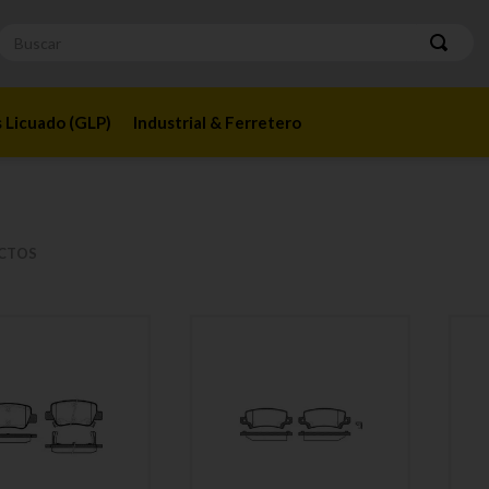
Buscar
 Licuado (GLP)
Industrial & Ferretero
CTOS