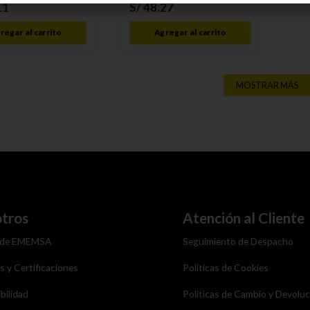
11
S/
48
.
27
regar al carrito
Agregar al carrito
MOSTRAR MÁS
tros
Atención al Cliente
 de EMEMSA
Seguimiento de Despacho
as y Certificaciones
Politicas de Cookies
bilidad
Politicas de Cambio y Devolu