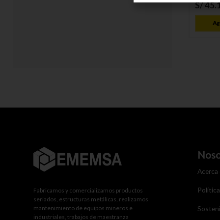
S/
45
.
Ag
Noso
Acerca
Polític
Fabricamos y comercializamos productos
seriados, estructuras metálicas, realizamos
mantenimiento de equipos mineros e
Sosteni
industriales, trabajos de maestranza