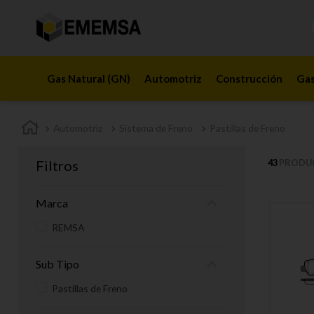
Gas Natural (GN)
Automotriz
Construcción
Gas
Automotriz
Sistema de Freno
Pastillas de Freno
Filtros
43
PRODU
Marca
REMSA
Sub Tipo
Pastillas de Freno