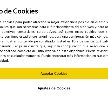
KIA OPTIMA, SSAR
unidad
6
.
91
S/
S/
83
.
69
o de Cookies
32
S/
40
.
18
S/
s cookies para poder ofrecerle la mejor experiencia posible en el sitio
regar al carrito
Agregar al carrito
ookies que son necesarias para el funcionamiento del sitio web y para a
 objetivos comerciales corporativos, así como otras cookies que se
te con fines estadísticos anónimos, para una configuración más cómoda 
ra mostrar contenido personalizado. Usted es libre de decidir qué cate
permitir. Tenga en cuenta que, según la configuración que seleccione, 
ncionalidad completa del sitio web ya no esté disponible. Puede revisar
ones en cualquier momento. Puede encontrar más información en nuestr
cidad.
Aceptar Cookies
Ajustes de Cookies
EUGEOT PARTNER
P.F. HONDA FIT 10-11
07 04-08, FOTON
unidad
09
S/
100
.
55
.
97