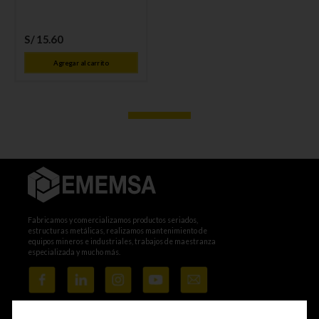
S/
15
.
60
Agregar al carrito
Fabricamos y comercializamos productos seriados,
estructuras metálicas, realizamos mantenimiento de
equipos mineros e industriales, trabajos de maestranza
especializada y mucho más.