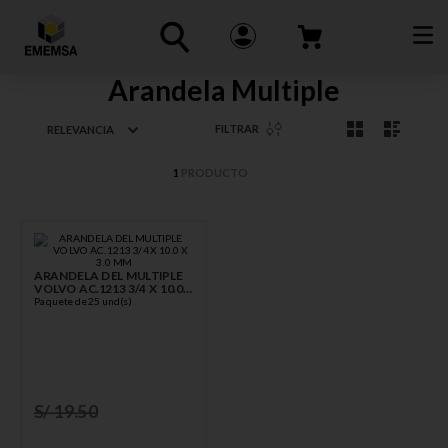
Arandela Multiple
FILTRAR
RELEVANCIA
1
PRODUCTO
ARANDELA DEL MULTIPLE
VOLVO AC.1213 3/4 X 10.0
X 3.0 MM
Paquete de 25 und(s)
S/
19
.
50