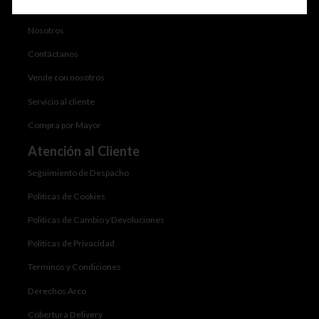
Portafolio
Nosotros
Contáctanos
Vende con nosotros
Servicio al cliente
Compra por Mayor
Atención al Cliente
Seguimiento de Despacho
Politicas de Cookies
Politicas de Cambio y Devoluciones
Politicas de Privacidad
Terminos y Condiciones
Derechos Arco
Cobertura Delivery