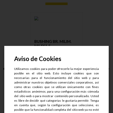
BUSHING BR. MILIM.
M14X1.5 ....
Aviso de Cookies
Utilizamos cookies para poder ofrecerle la mejor experiencia
S/.
23.75
posible en el sitio web. Esto incluye cookies que son
S/.
19
necesarias para el funcionamiento del sitio web y para
administrar nuestros objetivos comerciales corporativos, así
como otras cookies que se utilizan únicamente con fines
estadísticos anónimos, para una configuración más cómoda
del sitio web o para mostrar contenido personalizado. Usted
es libre de decidir qué categorías le gustaría permitir. Tenga
en cuenta que, según la configuración que seleccione, es
Ver detalle
posible que la funcionalidad completa del sitio web ya no esté