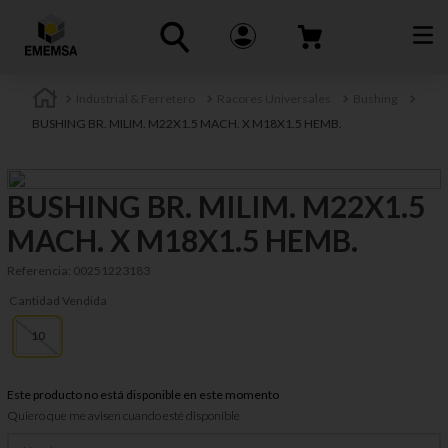
Industrial & Ferretero
Racores Universales
Bushing
BUSHING BR. MILIM. M22X1.5 MACH. X M18X1.5 HEMB.
BUSHING BR. MILIM. M22X1.5
MACH. X M18X1.5 HEMB.
Referencia
:
00251223183
Cantidad Vendida
10
Este producto no está disponible en este momento
Quiero que me avisen cuando esté disponible