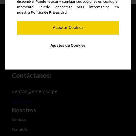
disponible. Puede revisar y cambiar sus opciones en cualquier
momento. Puede encontrar más información en
nuestra
Política de Privacidad.
Aceptar Cookies
Fabricamos y comercializamos productos seriados,
estructuras metálicas, realizamos mantenimiento de
equipos mineros e industriales, trabajos de maestranza
especializada y mucho más.
Ajustes de Cookies
Contáctanos:
ventas@ememsa.pe
952252097
Nosotros
Servicios
Portafolio