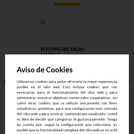
BUSHING BR. MILIM.
M14X1.5 ....
Aviso de Cookies
Utilizamos cookies para poder ofrecerle la mejor experiencia
S/.
23.75
posible en el sitio web. Esto incluye cookies que son
S/.
19
necesarias para el funcionamiento del sitio web y para
administrar nuestros objetivos comerciales corporativos, así
como otras cookies que se utilizan únicamente con fines
estadísticos anónimos, para una configuración más cómoda
del sitio web o para mostrar contenido personalizado. Usted
es libre de decidir qué categorías le gustaría permitir. Tenga
en cuenta que, según la configuración que seleccione, es
Ver detalle
posible que la funcionalidad completa del sitio web ya no esté