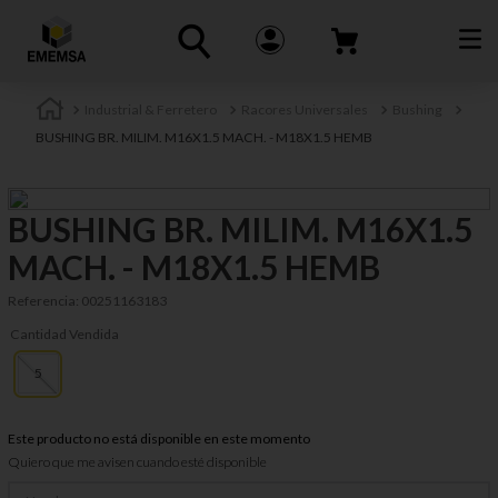
Industrial & Ferretero
Racores Universales
Bushing
BUSHING BR. MILIM. M16X1.5 MACH. - M18X1.5 HEMB
BUSHING BR. MILIM. M16X1.5
MACH. - M18X1.5 HEMB
Referencia
:
00251163183
Cantidad Vendida
5
Este producto no está disponible en este momento
Quiero que me avisen cuando esté disponible