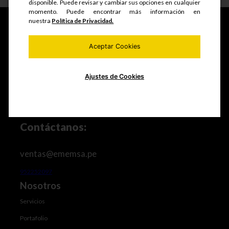
disponible. Puede revisar y cambiar sus opciones en cualquier
momento. Puede encontrar más información en
nuestra
Política de Privacidad.
Aceptar Cookies
Fabricamos y comercializamos productos seriados,
estructuras metálicas, realizamos mantenimiento de
equipos mineros e industriales, trabajos de maestranza
especializada y mucho más.
Ajustes de Cookies
Contáctanos:
ventas@ememsa.pe
952252097
Nosotros
Servicios
Portafolio