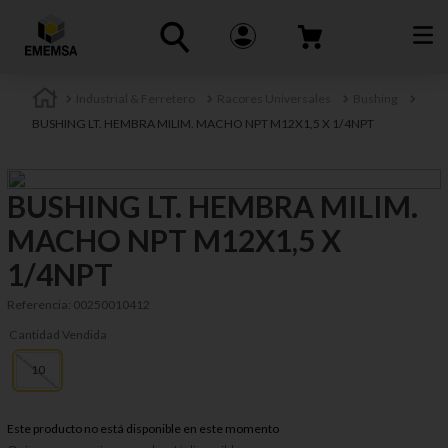
Industrial & Ferretero
Racores Universales
Bushing
BUSHING LT. HEMBRA MILIM. MACHO NPT M12X1,5 X 1/4NPT
BUSHING LT. HEMBRA MILIM.
MACHO NPT M12X1,5 X
1/4NPT
Referencia
:
00250010412
Cantidad Vendida
10
Este producto no está disponible en este momento