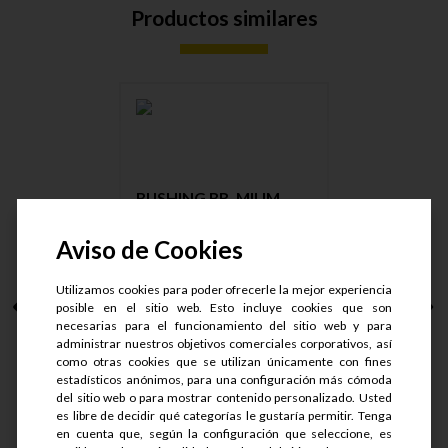
Productos similares
BUSHING BR. MILIM.
M14X1.5 ....
Aviso de Cookies
Utilizamos cookies para poder ofrecerle la mejor experiencia
posible en el sitio web. Esto incluye cookies que son
S/.
23.75
necesarias para el funcionamiento del sitio web y para
S/.
19
administrar nuestros objetivos comerciales corporativos, así
como otras cookies que se utilizan únicamente con fines
estadísticos anónimos, para una configuración más cómoda
del sitio web o para mostrar contenido personalizado. Usted
es libre de decidir qué categorías le gustaría permitir. Tenga
en cuenta que, según la configuración que seleccione, es