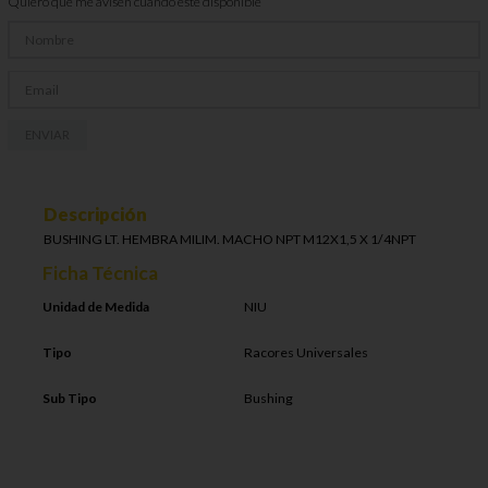
Quiero que me avisen cuando esté disponible
ENVIAR
Descripción
BUSHING LT. HEMBRA MILIM. MACHO NPT M12X1,5 X 1/4NPT
Ficha Técnica
Unidad de Medida
NIU
Tipo
Racores Universales
Sub Tipo
Bushing