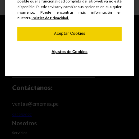
posible que la funcionalidad completa del sitio web ya no esté
Ver detalle
disponible. Puede revisar y cambiar sus opciones en cualquier
momento. Puede encontrar más información en
nuestra
Política de Privacidad.
Aceptar Cookies
Fabricamos y comercializamos productos seriados,
estructuras metálicas, realizamos mantenimiento de
equipos mineros e industriales, trabajos de maestranza
Ajustes de Cookies
especializada y mucho más.
Contáctanos:
ventas@ememsa.pe
952252097
Nosotros
Servicios