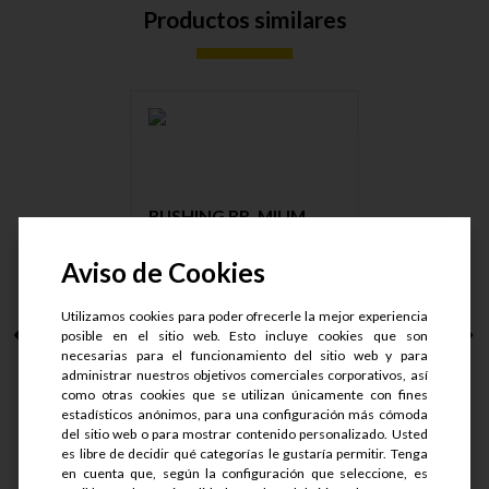
Productos similares
BUSHING BR. MILIM.
M14X1.5 ....
Aviso de Cookies
Utilizamos cookies para poder ofrecerle la mejor experiencia
posible en el sitio web. Esto incluye cookies que son
S/.
23.75
necesarias para el funcionamiento del sitio web y para
S/.
19
administrar nuestros objetivos comerciales corporativos, así
como otras cookies que se utilizan únicamente con fines
estadísticos anónimos, para una configuración más cómoda
del sitio web o para mostrar contenido personalizado. Usted
es libre de decidir qué categorías le gustaría permitir. Tenga
en cuenta que, según la configuración que seleccione, es