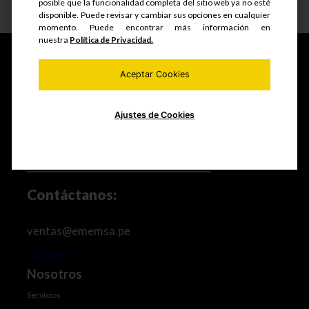
posible que la funcionalidad completa del sitio web ya no esté
Ver detalle
disponible. Puede revisar y cambiar sus opciones en cualquier
momento. Puede encontrar más información en
nuestra
Política de Privacidad.
Aceptar Cookies
Fabricamos y comercializamos productos seriados,
estructuras metálicas, realizamos mantenimiento de
equipos mineros e industriales, trabajos de maestranza
Ajustes de Cookies
especializada y mucho más.
Contáctanos:
ventas@ememsa.pe
952252097
Nosotros
Servicios