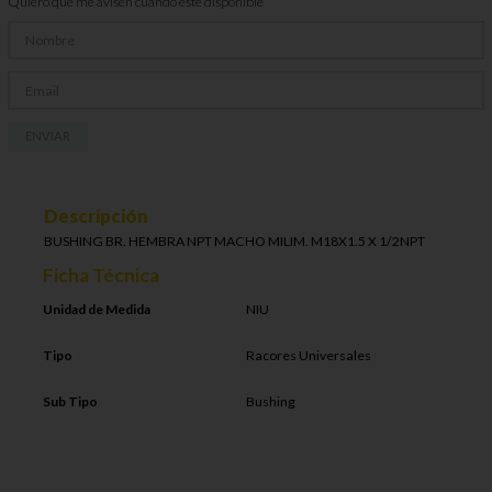
Quiero que me avisen cuando esté disponible
ENVIAR
Descripción
BUSHING BR. HEMBRA NPT MACHO MILIM. M18X1.5 X 1/2NPT
Ficha Técnica
Unidad de Medida
NIU
Tipo
Racores Universales
Sub Tipo
Bushing