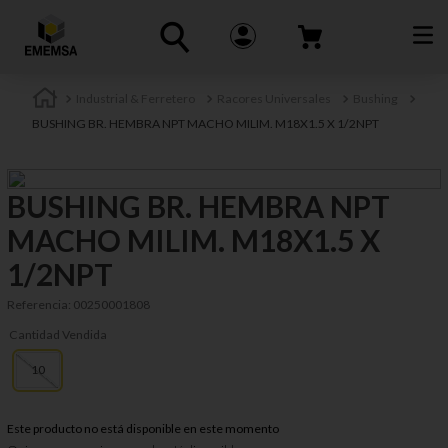
Industrial & Ferretero
Racores Universales
Bushing
BUSHING BR. HEMBRA NPT MACHO MILIM. M18X1.5 X 1/2NPT
BUSHING BR. HEMBRA NPT
MACHO MILIM. M18X1.5 X
1/2NPT
Referencia
:
00250001808
Cantidad Vendida
10
Este producto no está disponible en este momento