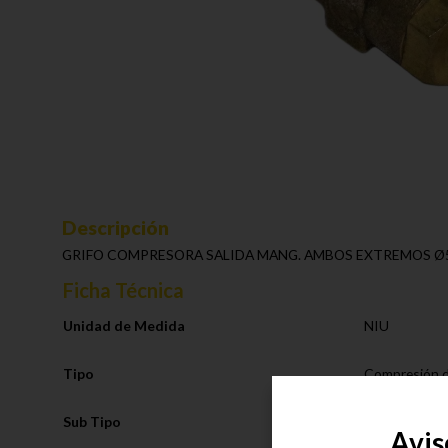
Descripción
GRIFO COMPRESORA SALIDA MANG. AMBOS EXTREMOS Ø5
Ficha Técnica
Unidad de Medida
NIU
Tipo
Compresión d
Sub Tipo
Grifo Compre
Avis