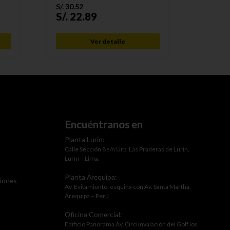
S/.
30.52
S/.
15.6
S/.
22.89
S/.
11
Ver detalle
Encuéntranos en
Planta Lurín:
Calle Sección 8 s/n Urb. Las Praderas de Lurín,
Lurín – Lima.
Planta Arequipa:
ciones
Av. Evitamiento, esquina con Av. Santa Martha,
Arequipa – Perú
Oficina Comercial:
Edificio Panorama Av. Circunvalación del Golf los