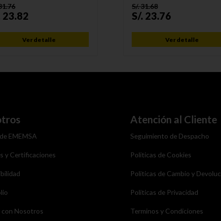
31.76
S/.
31.68
.
23.82
S/.
23.76
Ver detalle
Ver detalle
tros
Atención al Cliente
 de EMEMSA
Seguimiento de Despacho
as y Certificaciones
Politicas de Cookies
bilidad
Politicas de Cambio y Devolu
lio
Politicas de Privacidad
a con Nosotros
Terminos y Condiciones