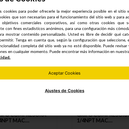
s cookies para poder ofrecerle la mejor experiencia posible en el sitio
ookies que son necesarias para el funcionamiento del sitio web y para a
 objetivos comerciales corporativos, así como otras cookies que se
Productos similares
te con fines estadísticos anónimos, para una configuración más cómoda 
ra mostrar contenido personalizado. Usted es libre de decidir qué cate
permitir. Tenga en cuenta que, según la configuración que seleccione, 
ncionalidad completa del sitio web ya no esté disponible. Puede revisar
ones en cualquier momento. Puede encontrar más información en nuestr
cidad.
Aceptar Cookies
Ajustes de Cookies
RIFO COMPRESORA
GRIFO COMPRESOR
4NPT MAC....
1/4NPT MAC....