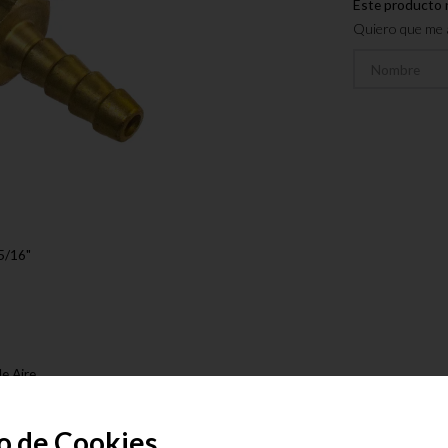
Este producto 
Quiero que me a
/16"
e Aire
sora
o de Cookies