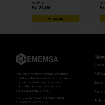
S/.
32.08
S/.
S/.
24.06
S/
Ver detalle
Noso
Acerca
Polític
Fabricamos y comercializamos productos
seriados, estructuras metálicas, realizamos
mantenimiento de equipos mineros e
Sosteni
industriales, trabajos de maestranza
especializada y mucho más.
Portafo
RUC: 20100276322 - EMPRESA METAL
Trabaj
MECANICA S.A. EMEMSA