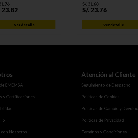
31.76
S/.
31.68
.
23.82
S/.
23.76
Ver detalle
Ver detalle
tros
Atención al Cliente
 de EMEMSA
Seguimiento de Despacho
as y Certificaciones
Politicas de Cookies
bilidad
Politicas de Cambio y Devolu
lio
Politicas de Privacidad
a con Nosotros
Terminos y Condiciones