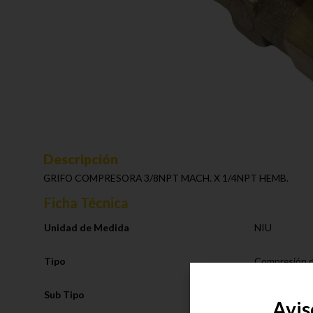
Descripción
GRIFO COMPRESORA 3/8NPT MACH. X 1/4NPT HEMB.
Ficha Técnica
Unidad de Medida
NIU
Tipo
Compresión d
Sub Tipo
Grifo Compre
Avis