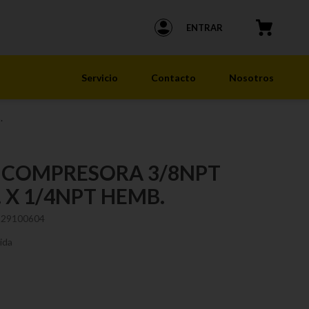
ENTRAR
Servicio
Contacto
Nosotros
.
 COMPRESORA 3/8NPT
 X 1/4NPT HEMB.
229100604
ida