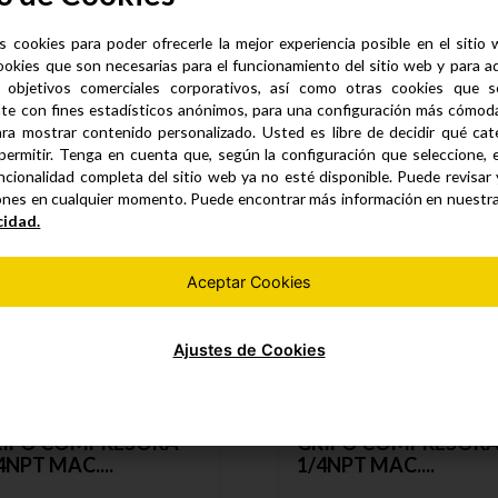
s cookies para poder ofrecerle la mejor experiencia posible en el sitio
ookies que son necesarias para el funcionamiento del sitio web y para a
 objetivos comerciales corporativos, así como otras cookies que se
Productos similares
te con fines estadísticos anónimos, para una configuración más cómoda 
ra mostrar contenido personalizado. Usted es libre de decidir qué cate
permitir. Tenga en cuenta que, según la configuración que seleccione, 
ncionalidad completa del sitio web ya no esté disponible. Puede revisar
ones en cualquier momento. Puede encontrar más información en nuestr
cidad.
Aceptar Cookies
Ajustes de Cookies
RIFO COMPRESORA
GRIFO COMPRESOR
4NPT MAC....
1/4NPT MAC....