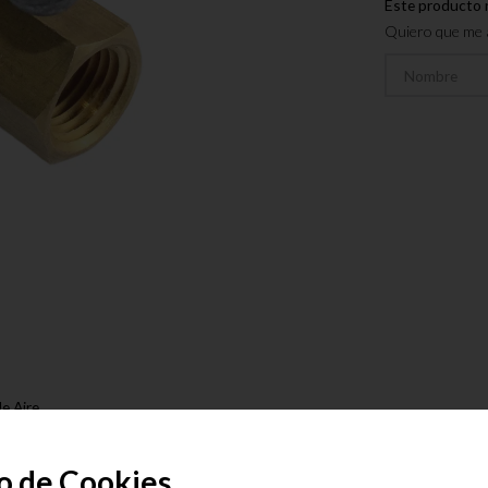
Este producto 
Quiero que me a
e Aire
sora
o de Cookies