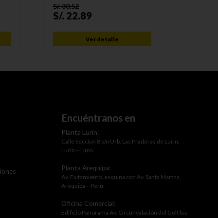
S/.
30.52
S/.
15.6
S/.
22.89
S/.
11
Ver detalle
Encuéntranos en
Planta Lurín:
Calle Sección 8 s/n Urb. Las Praderas de Lurín,
Lurín – Lima.
Planta Arequipa:
ciones
Av. Evitamiento, esquina con Av. Santa Martha,
Arequipa – Perú
Oficina Comercial:
Edificio Panorama Av. Circunvalación del Golf los