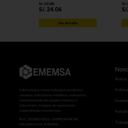
S/.
32.08
S/.
S/.
24.06
S/
Ver detalle
Noso
Acerca
Polític
Fabricamos y comercializamos productos
seriados, estructuras metálicas, realizamos
mantenimiento de equipos mineros e
Sosteni
industriales, trabajos de maestranza
especializada y mucho más.
Portafo
RUC: 20100276322 - EMPRESA METAL
Trabaj
MECANICA S.A. EMEMSA