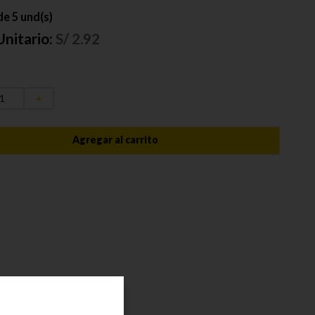
e 5 und(s)
Unitario:
S/
2.92
＋
Agregar al carrito