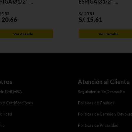
PIGA Ø1/2" ....
ESPIGA Ø1/2" ....
25.82
S/.
20.81
.
20.66
S/.
15.61
Ver detalle
Ver detalle
tros
Atención al Cliente
 de EMEMSA
Seguimiento de Despacho
as y Certificaciones
Politicas de Cookies
bilidad
Politicas de Cambio y Devolu
lio
Politicas de Privacidad