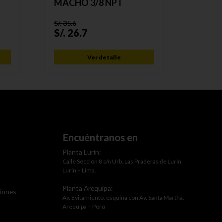
MACHO 3/8 NPT
HEMBR
S/.
35.6
S/.
41.1
S/.
26.7
S/.
30
Ver detalle
Encuéntranos en
Planta Lurín:
Calle Sección 8 s/n Urb. Las Praderas de Lurín,
Lurín – Lima.
Planta Arequipa:
ciones
Av. Evitamiento, esquina con Av. Santa Martha,
Arequipa – Perú