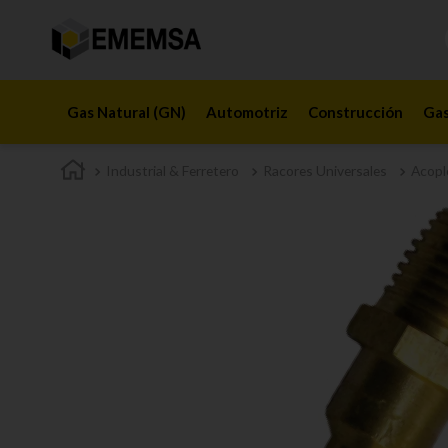
Gas Natural (GN)
Automotriz
Construcción
Gas
Industrial & Ferretero
Racores Universales
Acopl