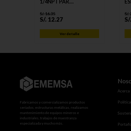
1/4NPT PAR....
ES
S/.
16.35
S/.
S/.
12.27
S/
Ver detalle
Noso
Acerca
Polític
Fabricamos y comercializamos productos
seriados, estructuras metálicas, realizamos
mantenimiento de equipos mineros e
Sosteni
industriales, trabajos de maestranza
especializada y mucho más.
Portafo