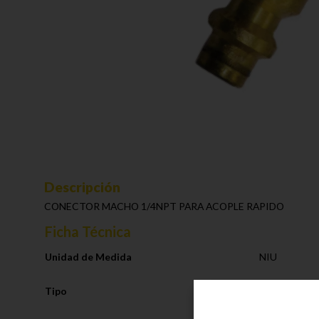
Descripción
CONECTOR MACHO 1/4NPT PARA ACOPLE RAPIDO
Ficha Técnica
Unidad de Medida
NIU
Tipo
Acoples Rapi