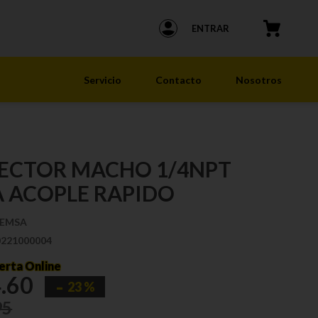
ENTRAR
Servicio
Contacto
Nosotros
ECTOR MACHO 1/4NPT
 ACOPLE RAPIDO
EMSA
0221000004
erta Online
4
.
60
23 %
95