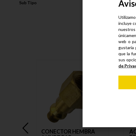
Avis
Sub Tipo
Conector
Utilizamo
incluye c
nuestros
únicamen
web o pa
gustaría 
que la fu
sus opci
de Priva
CONECTOR HEMBRA
AC