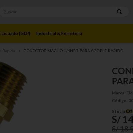
Buscar
 Licuado (GLP)
Industrial & Ferretero
e Rapido
CONECTOR MACHO 1/4NPT PARA ACOPLE RAPIDO
CON
PARA
Marca:
EM
Código:
0
Of
Stock:
S/
1
S/
18
.