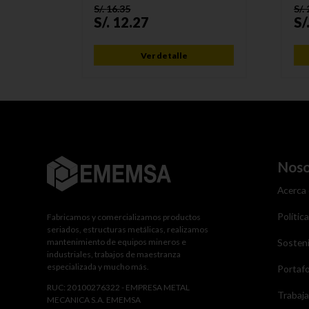
S/.
16.35
S/.
S/.
12.27
S/
Ver detalle
Noso
Acerca
Polític
Fabricamos y comercializamos productos
seriados, estructuras metálicas, realizamos
mantenimiento de equipos mineros e
Sosteni
industriales, trabajos de maestranza
especializada y mucho más.
Portafo
RUC: 20100276322 - EMPRESA METAL
Trabaj
MECANICA S.A. EMEMSA