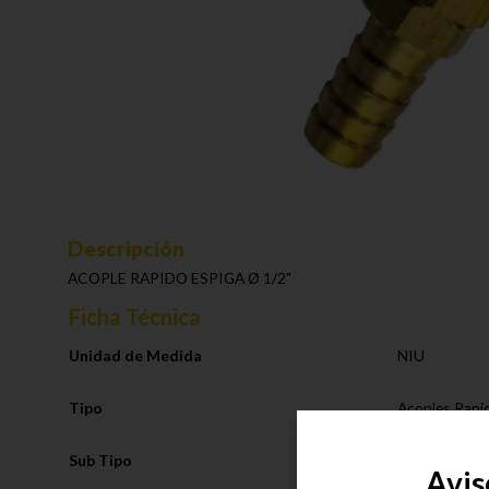
Descripción
ACOPLE RAPIDO ESPIGA Ø 1/2"
Ficha Técnica
Unidad de Medida
NIU
Tipo
Acoples Rapi
Sub Tipo
Acople
Avis