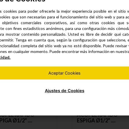
s cookies para poder ofrecerle la mejor experiencia posible en el sitio
ookies que son necesarias para el funcionamiento del sitio web y para a
 objetivos comerciales corporativos, así como otras cookies que se
Productos similares
te con fines estadísticos anónimos, para una configuración más cómoda 
ra mostrar contenido personalizado. Usted es libre de decidir qué cate
permitir. Tenga en cuenta que, según la configuración que seleccione, 
ncionalidad completa del sitio web ya no esté disponible. Puede revisar
ones en cualquier momento. Puede encontrar más información en nuestr
cidad.
Aceptar Cookies
Ajustes de Cookies
OPLE RAPIDO
ACOPLE RAPIDO
PIGA Ø1/2" ....
ESPIGA Ø1/2" ....