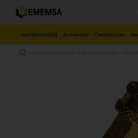
Gas Natural (GN)
Automotriz
Construcción
Gas
Industrial & Ferretero
Racores Universales
Acopl