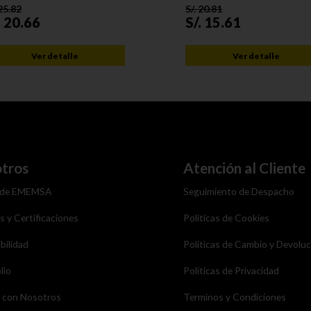
25.82
S/.
20.81
.
20.66
S/.
15.61
Ver detalle
Ver detalle
tros
Atención al Cliente
 de EMEMSA
Seguimiento de Despacho
as y Certificaciones
Politicas de Cookies
bilidad
Politicas de Cambio y Devolu
lio
Politicas de Privacidad
a con Nosotros
Terminos y Condiciones