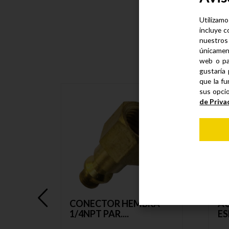
Utilizamo
incluye c
nuestros
únicamen
web o pa
gustaría 
que la fu
sus opci
de Priva
CONECTOR HEMBRA
AC
1/4NPT PAR....
ES