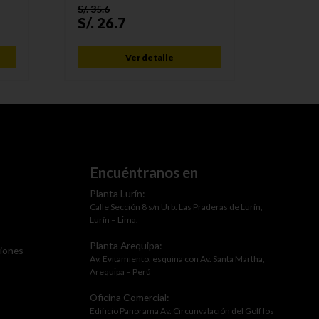
S/.
35.6
S/.
41.1
S/.
26.7
S/.
30
Ver detalle
Encuéntranos en
Planta Lurín:
Calle Sección 8 s/n Urb. Las Praderas de Lurín,
Lurín – Lima.
Planta Arequipa:
ciones
Av. Evitamiento, esquina con Av. Santa Martha,
Arequipa – Perú
Oficina Comercial:
Edificio Panorama Av. Circunvalación del Golf los